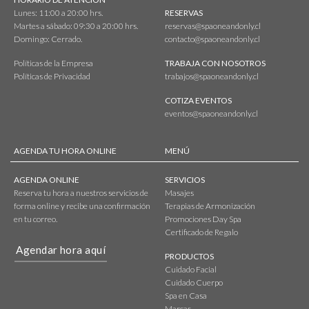
Lunes: 11:00 a 20:00 hrs.
RESERVAS
Martes a sábado: 09:30 a 20:00 hrs.
reservas@spaoneandonly.cl
Domingo: Cerrado.
contacto@spaoneandonly.cl
Políticas de la Empresa
TRABAJA CON NOSOTROS
Políticas de Privacidad
trabajos@spaoneandonly.cl
COTIZA EVENTOS
eventos@spaoneandonly.cl
AGENDA TU HORA ONLINE
MENÚ
AGENDA ONLINE
SERVICIOS
Reserva tu hora a nuestros servicios de
Masajes
forma online y recibe una confirmación
Terapias de Armonización
en tu correo.
Promociones Day Spa
Certificado de Regalo
Agendar hora aquí
PRODUCTOS
Cuidado Facial
Cuidado Cuerpo
Spa en Casa
Marcas