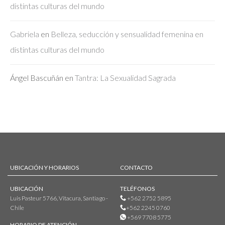
distintas culturas del mundo
Gabriela
en
Belleza, seducción y sensualidad femenina en
distintas culturas del mundo
Ángel Bascuñán
en
Tantra: La Sexualidad Sagrada
UBICACIÓN Y HORARIOS
CONTACTO
UBICACIÓN
TELÉFONOS
Luis Pasteur 5766, Vitacura, Santiago -
+562 2752 5895
Chile
+562 2245 0760
+569 7708 5775
HORARIO DE ATENCIÓN