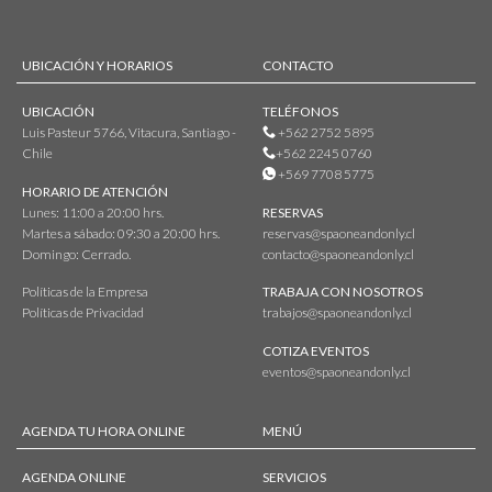
UBICACIÓN Y HORARIOS
CONTACTO
UBICACIÓN
TELÉFONOS
Luis Pasteur 5766, Vitacura, Santiago -
+562 2752 5895
Chile
+562 2245 0760
+569 7708 5775
HORARIO DE ATENCIÓN
Lunes: 11:00 a 20:00 hrs.
RESERVAS
Martes a sábado: 09:30 a 20:00 hrs.
reservas@spaoneandonly.cl
Domingo: Cerrado.
contacto@spaoneandonly.cl
Políticas de la Empresa
TRABAJA CON NOSOTROS
Políticas de Privacidad
trabajos@spaoneandonly.cl
COTIZA EVENTOS
eventos@spaoneandonly.cl
AGENDA TU HORA ONLINE
MENÚ
AGENDA ONLINE
SERVICIOS