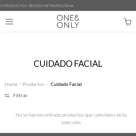
Skip
EN PRODUCTOS - REGIÓN METROPOLITANA
to
content
CUIDADO FACIAL
Home
/
Productos
/
Cuidado Facial
Filtrar
No se han encontrado productos que coincidan con tu
selección.