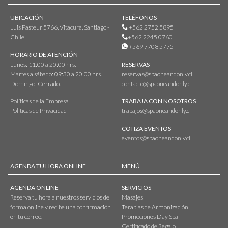
UBICACIÓN
TELÉFONOS
Luis Pasteur 5766, Vitacura, Santiago -
+562 2752 5895
Chile
+562 2245 0760
+569 7708 5775
HORARIO DE ATENCIÓN
Lunes: 11:00 a 20:00 hrs.
RESERVAS
Martes a sábado: 09:30 a 20:00 hrs.
reservas@spaoneandonly.cl
Domingo: Cerrado.
contacto@spaoneandonly.cl
Políticas de la Empresa
TRABAJA CON NOSOTROS
Políticas de Privacidad
trabajos@spaoneandonly.cl
COTIZA EVENTOS
eventos@spaoneandonly.cl
AGENDA TU HORA ONLINE
MENÚ
AGENDA ONLINE
SERVICIOS
Reserva tu hora a nuestros servicios de
Masajes
forma online y recibe una confirmación
Terapias de Armonización
en tu correo.
Promociones Day Spa
Certificado de Regalo