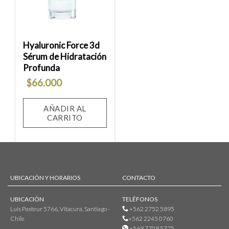
deseos
Hyaluronic Force 3d
Sérum de Hidratación
Profunda
$
66.000
AÑADIR AL
CARRITO
UBICACIÓN Y HORARIOS
CONTACTO
UBICACIÓN
TELÉFONOS
Luis Pasteur 5766, Vitacura, Santiago -
+562 2752 5895
Chile
+562 2245 0760
+569 7708 5775