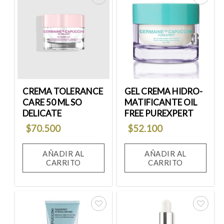
Añadir
Añadir
a la
a la
lista
lista
de
de
deseos
deseos
CREMA TOLERANCE
GEL CREMA HIDRO-
CARE 50 ML SO
MATIFICANTE OIL
DELICATE
FREE PUREXPERT
$
70.500
$
52.100
AÑADIR AL
AÑADIR AL
CARRITO
CARRITO