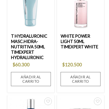
Añadir
Añadir
a la
a la
lista
lista
de
de
deseos
deseos
T HYDRALURONIC
WHITE POWER
MASC.HIDRA-
LIGHT 50ML
NUTRITIVA 50ML
TIMEXPERT WHITE
TIMEXPERT
HYDRALURONIC
$
60.300
$
120.500
AÑADIR AL
AÑADIR AL
CARRITO
CARRITO