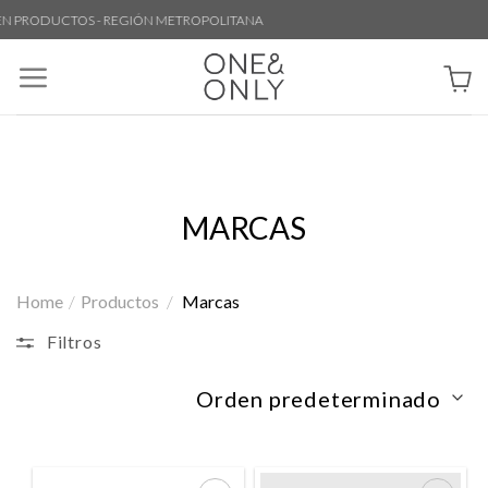
Skip
 PRODUCTOS - REGIÓN METROPOLITANA
to
content
MARCAS
Home
/
Productos
/
Marcas
Filtros