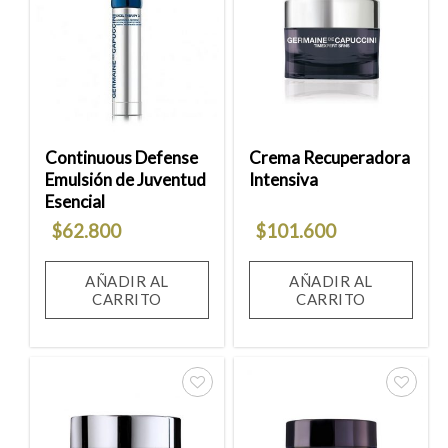
Añadir
Añadir
a la
a la
lista
lista
de
de
deseos
deseos
Continuous Defense
Crema Recuperadora
Emulsión de Juventud
Intensiva
Esencial
$
62.800
$
101.600
AÑADIR AL
AÑADIR AL
CARRITO
CARRITO
Añadir
Añadir