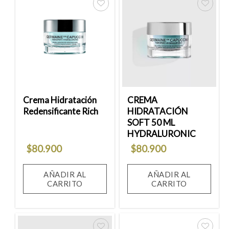
Añadir
Añadir
a la
a la
lista
lista
de
de
deseos
deseos
Crema Hidratación
CREMA
Redensificante Rich
HIDRATACIÓN
SOFT 50 ML
HYDRALURONIC
$
80.900
$
80.900
AÑADIR AL
AÑADIR AL
CARRITO
CARRITO