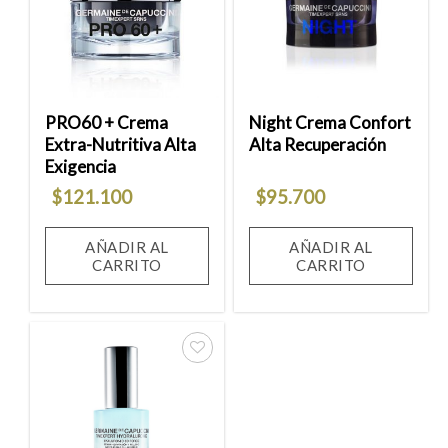
a la
a la
lista
lista
de
de
deseos
deseos
PRO60 + Crema
Night Crema Confort
Extra-Nutritiva Alta
Alta Recuperación
Exigencia
$
121.100
$
95.700
AÑADIR AL
AÑADIR AL
CARRITO
CARRITO
Añadir
a la
lista
de