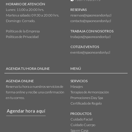
HORARIO DE ATENCIÓN
Lunes: 11:00 a 20:00 hrs.
RESERVAS
Martes a sábado: 09:30 a 20:00 hrs.
reservas@spaoneandonly.cl
Domingo: Cerrado.
contacto@spaoneandonly.cl
Políticas de la Empresa
TRABAJA CON NOSOTROS
Políticas de Privacidad
trabajos@spaoneandonly.cl
COTIZA EVENTOS
eventos@spaoneandonly.cl
AGENDA TU HORA ONLINE
MENÚ
AGENDA ONLINE
SERVICIOS
Reserva tu hora a nuestros servicios de
Masajes
forma online y recibe una confirmación
Terapias de Armonización
en tu correo.
Promociones Day Spa
Certificado de Regalo
Agendar hora aquí
PRODUCTOS
Cuidado Facial
Cuidado Cuerpo
Spa en Casa