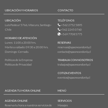
UBICACIÓN Y HORARIOS
CONTACTO
UBICACIÓN
TELÉFONOS
Luis Pasteur 5766, Vitacura, Santiago -
+562 2752 5895
Chile
+562 2245 0760
+569 7708 5775
HORARIO DE ATENCIÓN
Lunes: 11:00 a 20:00 hrs.
RESERVAS
Martes a sábado: 09:30 a 20:00 hrs.
reservas@spaoneandonly.cl
Domingo: Cerrado.
contacto@spaoneandonly.cl
Políticas de la Empresa
TRABAJA CON NOSOTROS
Políticas de Privacidad
trabajos@spaoneandonly.cl
COTIZA EVENTOS
eventos@spaoneandonly.cl
AGENDA TU HORA ONLINE
MENÚ
AGENDA ONLINE
SERVICIOS
Reserva tu hora a nuestros servicios de
Masajes