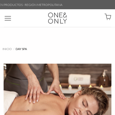
 PRODUCTOS - REGIÓN METROPOLITANA
INICIO
/
DAY SPA
INICIO
/
DAY SPA