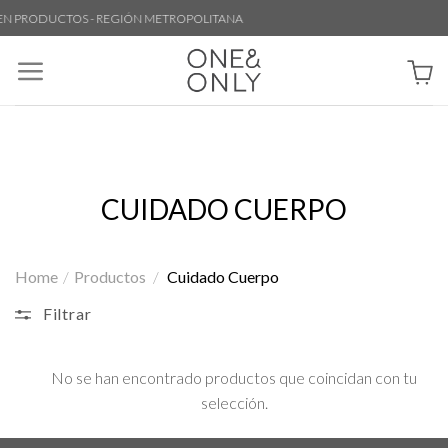
Skip
EN PRODUCTOS - REGIÓN METROPOLITANA
to
content
CUIDADO CUERPO
Home
/
Productos
/
Cuidado Cuerpo
Filtrar
No se han encontrado productos que coincidan con tu
selección.