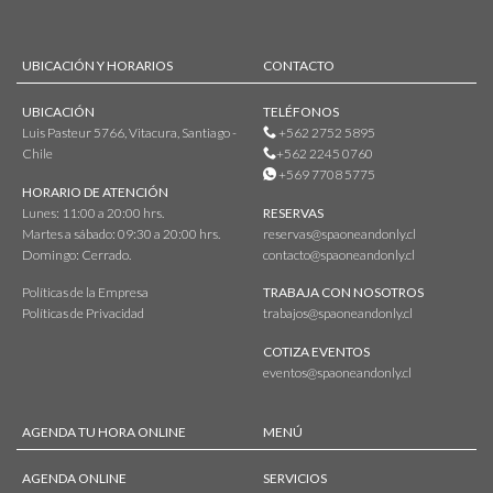
UBICACIÓN Y HORARIOS
CONTACTO
UBICACIÓN
TELÉFONOS
Luis Pasteur 5766, Vitacura, Santiago -
+562 2752 5895
Chile
+562 2245 0760
+569 7708 5775
HORARIO DE ATENCIÓN
Lunes: 11:00 a 20:00 hrs.
RESERVAS
Martes a sábado: 09:30 a 20:00 hrs.
reservas@spaoneandonly.cl
Domingo: Cerrado.
contacto@spaoneandonly.cl
Políticas de la Empresa
TRABAJA CON NOSOTROS
Políticas de Privacidad
trabajos@spaoneandonly.cl
COTIZA EVENTOS
eventos@spaoneandonly.cl
AGENDA TU HORA ONLINE
MENÚ
AGENDA ONLINE
SERVICIOS