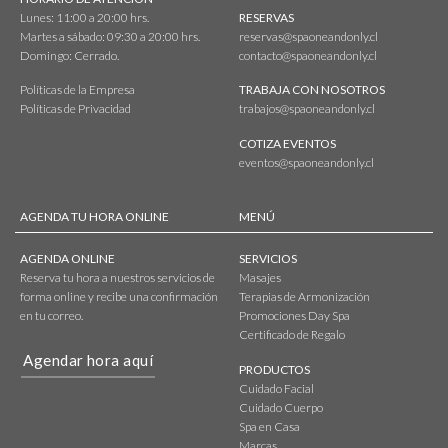
Lunes: 11:00 a 20:00 hrs.
RESERVAS
Martes a sábado: 09:30 a 20:00 hrs.
reservas@spaoneandonly.cl
Domingo: Cerrado.
contacto@spaoneandonly.cl
Políticas de la Empresa
TRABAJA CON NOSOTROS
Políticas de Privacidad
trabajos@spaoneandonly.cl
COTIZA EVENTOS
eventos@spaoneandonly.cl
AGENDA TU HORA ONLINE
MENÚ
AGENDA ONLINE
SERVICIOS
Reserva tu hora a nuestros servicios de
Masajes
forma online y recibe una confirmación
Terapias de Armonización
en tu correo.
Promociones Day Spa
Certificado de Regalo
Agendar hora aquí
PRODUCTOS
Cuidado Facial
Cuidado Cuerpo
Spa en Casa
Marcas