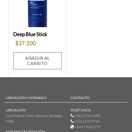
lista
de
deseos
Deep Blue Stick
$
37.100
AÑADIR AL
CARRITO
UBICACIÓN Y HORARIOS
CONTACTO
UBICACIÓN
TELÉFONOS
Luis Pasteur 5766, Vitacura, Santiago -
+562 2752 5895
Chile
+562 2245 0760
+569 7708 5775
HORARIO DE ATENCIÓN