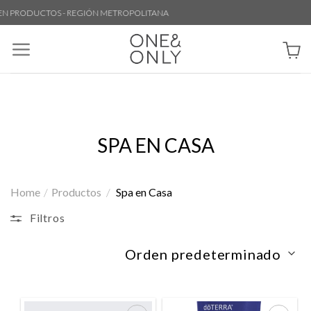
Skip
EN PRODUCTOS - REGIÓN METROPOLITANA
to
content
SPA EN CASA
Home
/
Productos
/
Spa en Casa
Filtros