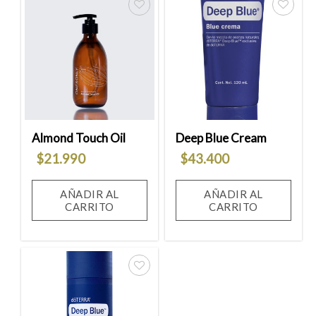
Añadir
Añadir
a la
a la
lista
lista
de
de
deseos
deseos
Almond Touch Oil
Deep Blue Cream
$
21.990
$
43.400
AÑADIR AL
AÑADIR AL
CARRITO
CARRITO
Añadir
a la