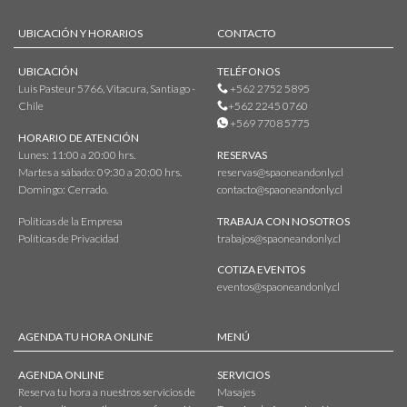
UBICACIÓN Y HORARIOS
CONTACTO
UBICACIÓN
TELÉFONOS
Luis Pasteur 5766, Vitacura, Santiago -
+562 2752 5895
Chile
+562 2245 0760
+569 7708 5775
HORARIO DE ATENCIÓN
Lunes: 11:00 a 20:00 hrs.
RESERVAS
Martes a sábado: 09:30 a 20:00 hrs.
reservas@spaoneandonly.cl
Domingo: Cerrado.
contacto@spaoneandonly.cl
Políticas de la Empresa
TRABAJA CON NOSOTROS
Políticas de Privacidad
trabajos@spaoneandonly.cl
COTIZA EVENTOS
eventos@spaoneandonly.cl
AGENDA TU HORA ONLINE
MENÚ
AGENDA ONLINE
SERVICIOS
Reserva tu hora a nuestros servicios de
Masajes