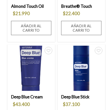
Almond Touch Oil
Breathe® Touch
$
21.990
$
22.400
AÑADIR AL
AÑADIR AL
CARRITO
CARRITO
Añadir
Añadir
a la
a la
lista
lista
de
de
deseos
deseos
Deep Blue Cream
Deep Blue Stick
$
43.400
$
37.100