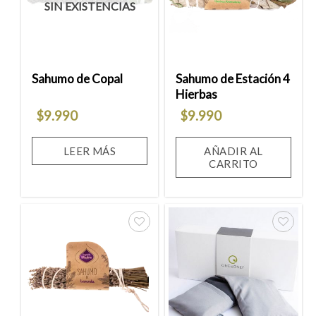
SIN EXISTENCIAS
lista
lista
de
de
deseos
deseos
Sahumo de Copal
Sahumo de Estación 4
Hierbas
$
9.990
$
9.990
LEER MÁS
AÑADIR AL
CARRITO
Añadir
Añadir
a la
a la
lista
lista
de
de
deseos
deseos