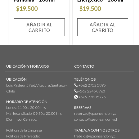
$
19.500
$
19.500
AÑADIR AL
AÑADIR AL
CARRITO
CARRITO
UBICACIÓN Y HORARIOS
CONTACTO
UBICACIÓN
TELÉFONOS
Luis Pasteur 5766, Vitacura, Santiago -
+562 2752 5895
Chile
+562 2245 0760
+569 7708 5775
HORARIO DE ATENCIÓN
Lunes: 11:00 a 20:00 hrs.
RESERVAS
Martes a sábado: 09:30 a 20:00 hrs.
reservas@spaoneandonly.cl
Domingo: Cerrado.
contacto@spaoneandonly.cl
Políticas de la Empresa
TRABAJA CON NOSOTROS
Políticas de Privacidad
trabajos@spaoneandonly.cl