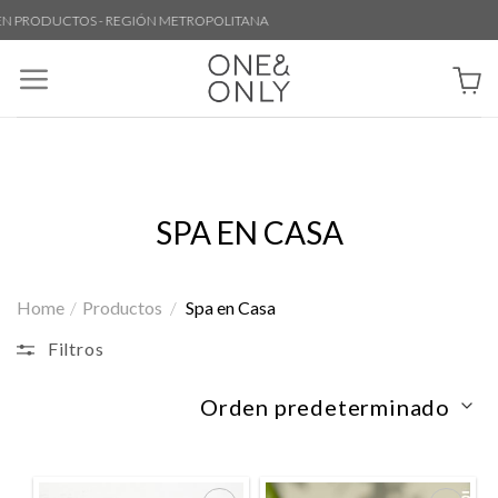
Skip
DUCTOS - REGIÓN METROPOLITANA
to
content
SPA EN CASA
Home
/
Productos
/
Spa en Casa
Filtros