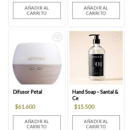
AÑADIR AL
AÑADIR AL
CARRITO
CARRITO
Añadir
Añadir
a la
a la
lista
lista
de
de
deseos
deseos
Difusor Petal
Hand Soap – Santal &
Ce
$
61.600
$
15.500
AÑADIR AL
AÑADIR AL
CARRITO
CARRITO