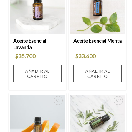
Añadir
Añadir
a la
a la
lista
lista
de
de
deseos
deseos
Aceite Esencial
Aceite Esencial Menta
Lavanda
$
35.700
$
33.600
AÑADIR AL
AÑADIR AL
CARRITO
CARRITO
Añadir
Añadir
a la
a la
lista
lista
de
de