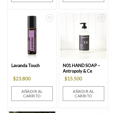
Añadir
Añadir
a la
a la
lista
lista
de
de
deseos
deseos
Lavanda Touch
N01 HAND SOAP –
Antropoly & Ce
$
23.800
$
15.500
AÑADIR AL
AÑADIR AL
CARRITO
CARRITO