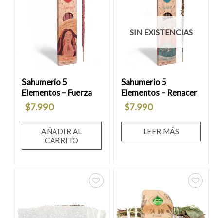
Añadir
Añadir
a la
a la
SIN EXISTENCIAS
lista
lista
de
de
deseos
deseos
Sahumerio 5
Sahumerio 5
Elementos – Fuerza
Elementos – Renacer
$
7.990
$
7.990
AÑADIR AL
LEER MÁS
CARRITO
Añadir
Añadir
a la
a la