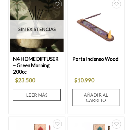
Añadir
Añadir
a la
a la
SIN EXISTENCIAS
lista
lista
de
de
deseos
deseos
N4 HOME DIFFUSER
Porta Incienso Wood
– Green Morning
200cc
$
23.500
$
10.990
LEER MÁS
AÑADIR AL
CARRITO