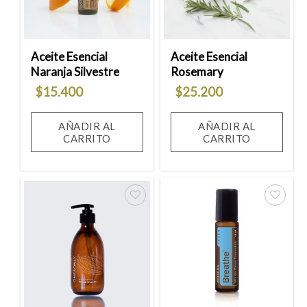
deseos
deseos
Aceite Esencial
Aceite Esencial
Naranja Silvestre
Rosemary
$
15.400
$
25.200
AÑADIR AL
AÑADIR AL
CARRITO
CARRITO
Añadir
Añadir
a la
a la
lista
lista
de
de
deseos
deseos