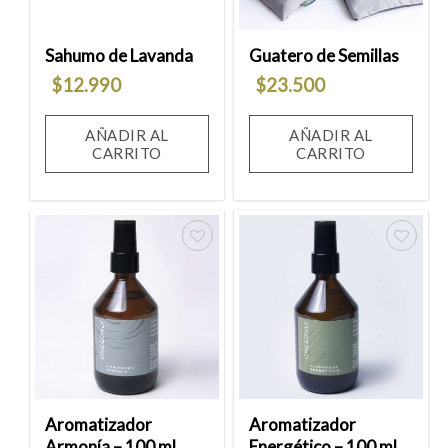
Sahumo de Lavanda
Guatero de Semillas
$
12.990
$
23.500
AÑADIR AL
AÑADIR AL
CARRITO
CARRITO
Añadir
Añadir
a la
a la
lista
lista
de
de
deseos
deseos
Aromatizador
Aromatizador
Armonía – 100 ml
Energético – 100 ml