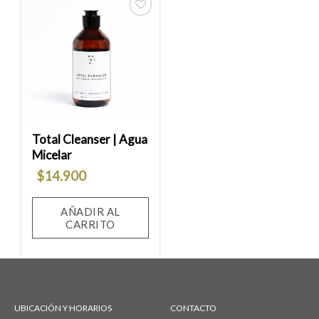
Añadir
a la
lista
de
deseos
Total Cleanser | Agua
Micelar
$
14.900
AÑADIR AL
CARRITO
UBICACIÓN Y HORARIOS
CONTACTO