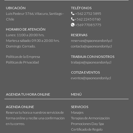
UBICACIÓN
TELÉFONOS
Luis Pasteur 5766, Vitacura, Santiago -
+562 2752 5895
Chile
+562 2245 0760
+569 7708 5775
HORARIO DE ATENCIÓN
Lunes: 11:00 a 20:00 hrs.
RESERVAS
Martes a sábado: 09:30 a 20:00 hrs.
reservas@spaoneandonly.cl
Domingo: Cerrado.
contacto@spaoneandonly.cl
Políticas de la Empresa
TRABAJA CON NOSOTROS
Políticas de Privacidad
trabajos@spaoneandonly.cl
COTIZA EVENTOS
eventos@spaoneandonly.cl
AGENDA TU HORA ONLINE
MENÚ
AGENDA ONLINE
SERVICIOS
Reserva tu hora a nuestros servicios de
Masajes
forma online y recibe una confirmación
Terapias de Armonización
en tu correo.
Promociones Day Spa
Certificado de Regalo