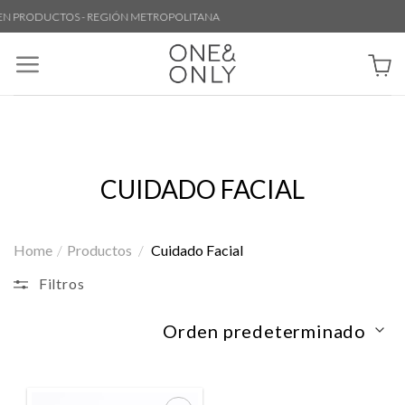
Skip
EN PRODUCTOS - REGIÓN METROPOLITANA
to
content
CUIDADO FACIAL
Home
/
Productos
/
Cuidado Facial
Filtros