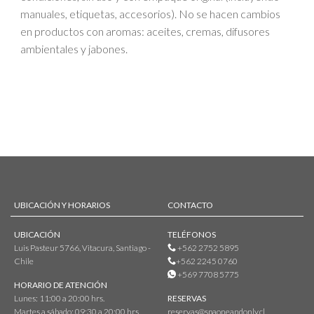
manuales, etiquetas, accesorios). No se hacen cambios
en productos con aromas: aceites, cremas, difusores
ambientales y jabones.
UBICACIÓN Y HORARIOS
CONTACTO
UBICACIÓN
TELÉFONOS
Luis Pasteur 5766, Vitacura, Santiago -
+562 2752 5895
Chile
+562 2245 0760
+569 7708 5775
HORARIO DE ATENCIÓN
Lunes: 11:00 a 20:00 hrs.
RESERVAS
Martes a sábado: 09:30 a 20:00 hrs.
reservas@spaoneandonly.cl