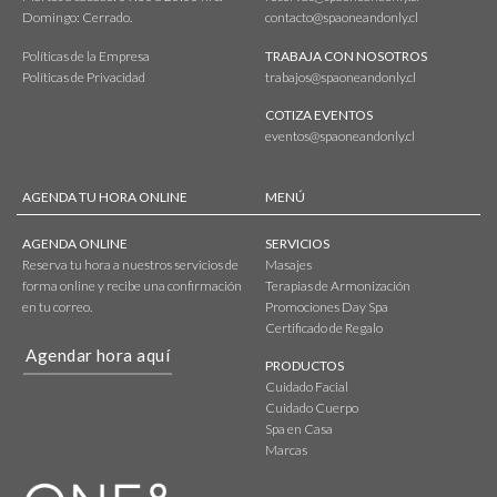
Domingo: Cerrado.
contacto@spaoneandonly.cl
Políticas de la Empresa
TRABAJA CON NOSOTROS
Políticas de Privacidad
trabajos@spaoneandonly.cl
COTIZA EVENTOS
eventos@spaoneandonly.cl
AGENDA TU HORA ONLINE
MENÚ
AGENDA ONLINE
SERVICIOS
Reserva tu hora a nuestros servicios de
Masajes
forma online y recibe una confirmación
Terapias de Armonización
en tu correo.
Promociones Day Spa
Certificado de Regalo
Agendar hora aquí
PRODUCTOS
Cuidado Facial
Cuidado Cuerpo
Spa en Casa
Marcas