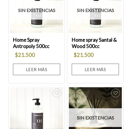
Añadir
Añadir
a la
a la
SIN EXISTENCIAS
SIN EXISTENCIAS
lista
lista
de
de
deseos
deseos
Home Spray
Home spray Santal &
Antropoly 500cc
Wood 500cc
$
21.500
$
21.500
LEER MÁS
LEER MÁS
Añadir
Añadir
a la
a la
SIN EXISTENCIAS
lista
lista
de
de
deseos
deseos