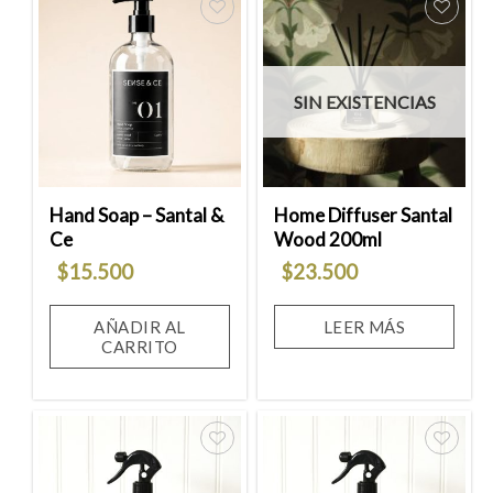
Añadir
Añadir
a la
a la
SIN EXISTENCIAS
lista
lista
de
de
deseos
deseos
Hand Soap – Santal &
Home Diffuser Santal
Ce
Wood 200ml
$
15.500
$
23.500
AÑADIR AL
LEER MÁS
CARRITO