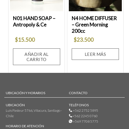
N01 HAND SOAP –
N4 HOME DIFFUSER
Antropoly & Ce
– Green Morning
200cc
$
15.500
$
23.500
AÑADIR AL
LEER MÁS
CARRITO
UBICACIÓN Y HORARIOS
CONTACTO
UBICACIÓN
TELÉFONOS
Luis Pasteur 5766, Vitacura, Santiago -
+562 2752 5895
Chile
+562 2245 0760
+569 7708 5775
HORARIO DE ATENCIÓN