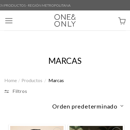
Skip
 PRODUCTOS - REGIÓN METROPOLITANA
to
content
MARCAS
Home
/
Productos
/
Marcas
Filtros