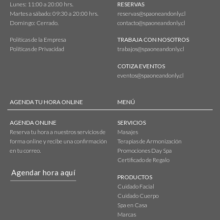
Lunes: 11:00 a 20:00 hrs.
RESERVAS
Martes a sábado: 09:30 a 20:00 hrs.
reservas@spaoneandonly.cl
Domingo: Cerrado.
contacto@spaoneandonly.cl
Políticas de la Empresa
TRABAJA CON NOSOTROS
Políticas de Privacidad
trabajos@spaoneandonly.cl
COTIZA EVENTOS
eventos@spaoneandonly.cl
AGENDA TU HORA ONLINE
MENÚ
AGENDA ONLINE
SERVICIOS
Reserva tu hora a nuestros servicios de
Masajes
forma online y recibe una confirmación
Terapias de Armonización
en tu correo.
Promociones Day Spa
Certificado de Regalo
Agendar hora aquí
PRODUCTOS
Cuidado Facial
Cuidado Cuerpo
Spa en Casa
Marcas