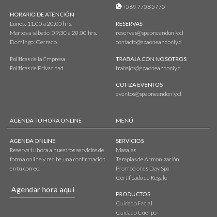
+569 7708 5775
HORARIO DE ATENCIÓN
Lunes: 11:00 a 20:00 hrs.
RESERVAS
Martes a sábado: 09:30 a 20:00 hrs.
reservas@spaoneandonly.cl
Domingo: Cerrado.
contacto@spaoneandonly.cl
Políticas de la Empresa
TRABAJA CON NOSOTROS
Políticas de Privacidad
trabajos@spaoneandonly.cl
COTIZA EVENTOS
eventos@spaoneandonly.cl
AGENDA TU HORA ONLINE
MENÚ
AGENDA ONLINE
SERVICIOS
Reserva tu hora a nuestros servicios de
Masajes
forma online y recibe una confirmación
Terapias de Armonización
en tu correo.
Promociones Day Spa
Certificado de Regalo
Agendar hora aquí
PRODUCTOS
Cuidado Facial
Cuidado Cuerpo