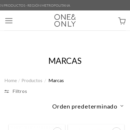
Skip
N PRODUCTOS - REGIÓN METROPOLITANA
to
content
MARCAS
Home
/
Productos
/
Marcas
Filtros