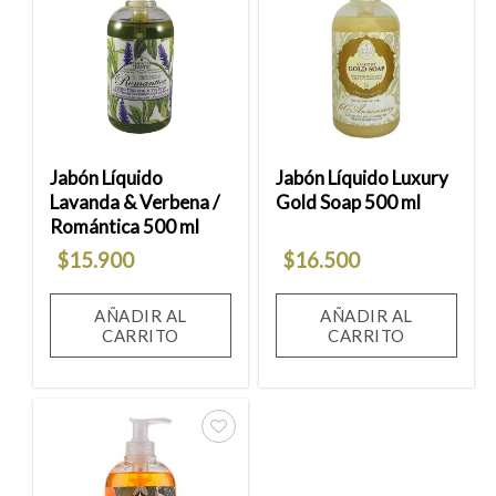
Añadir
Añadir
a la
a la
lista
lista
de
de
deseos
deseos
Jabón Líquido
Jabón Líquido Luxury
Lavanda & Verbena /
Gold Soap 500 ml
Romántica 500 ml
$
15.900
$
16.500
AÑADIR AL
AÑADIR AL
CARRITO
CARRITO
Añadir