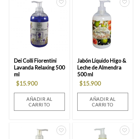
Añadir
Añadir
a la
a la
lista
lista
de
de
deseos
deseos
Dei Colli Fiorentini
Jabón Líquido Higo &
Lavanda Relaxing 500
Leche de Almendra
ml
500 ml
$
15.900
$
15.900
AÑADIR AL
AÑADIR AL
CARRITO
CARRITO