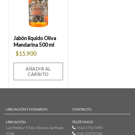
a la
lista
de
deseos
Jabón líquido Oliva
Mandarina 500 ml
$
15.900
AÑADIR AL
CARRITO
UBICACIÓN Y HORARIOS
CONTACTO
UBICACIÓN
TELÉFONOS
Luis Pasteur 5766, Vitacura, Santiago -
+562 2752 5895
Chile
+562 2245 0760