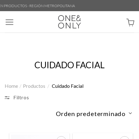
Skip
N PRODUCTOS - REGIÓN METROPOLITANA
to
content
CUIDADO FACIAL
Home
/
Productos
/
Cuidado Facial
Filtros