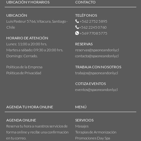
UBICACIÓN Y HORARIOS
CONTACTO
UBICACIÓN
TELÉFONOS
Luis Pasteur 5766, Vitacura, Santiago -
+562 2752 5895
Chile
+562 2245 0760
+569 7708 5775
HORARIO DE ATENCIÓN
Lunes: 11:00 a 20:00 hrs.
RESERVAS
Martes a sábado: 09:30 a 20:00 hrs.
reservas@spaoneandonly.cl
Domingo: Cerrado.
contacto@spaoneandonly.cl
Políticas de la Empresa
TRABAJA CON NOSOTROS
Políticas de Privacidad
trabajos@spaoneandonly.cl
COTIZA EVENTOS
eventos@spaoneandonly.cl
AGENDA TU HORA ONLINE
MENÚ
AGENDA ONLINE
SERVICIOS
Reserva tu hora a nuestros servicios de
Masajes
forma online y recibe una confirmación
Terapias de Armonización
en tu correo.
Promociones Day Spa