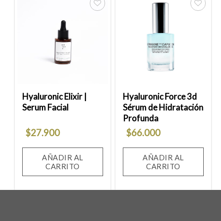
Añadir
Añadir
a la
a la
lista
lista
de
de
deseos
deseos
Hyaluronic Elixir |
Hyaluronic Force 3d
Serum Facial
Sérum de Hidratación
Profunda
$
27.900
$
66.000
AÑADIR AL
AÑADIR AL
CARRITO
CARRITO