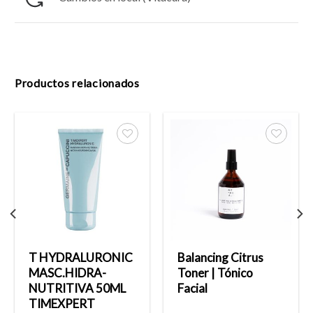
Productos relacionados
Añadir
Añadir
a la
a la
lista
lista
de
de
deseos
deseos
T HYDRALURONIC
Balancing Citrus
MASC.HIDRA-
Toner | Tónico
NUTRITIVA 50ML
Facial
TIMEXPERT