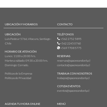
UBICACIÓN Y HORARIOS
CONTACTO
UBICACIÓN
TELÉFONOS
Luis Pasteur 5766, Vitacura, Santiago -
+562 2752 5895
Chile
+562 2245 0760
+569 7708 5775
HORARIO DE ATENCIÓN
Lunes: 11:00 a 20:00 hrs.
RESERVAS
Martes a sábado: 09:30 a 20:00 hrs.
reservas@spaoneandonly.cl
Domingo: Cerrado.
contacto@spaoneandonly.cl
Políticas de la Empresa
TRABAJA CON NOSOTROS
Políticas de Privacidad
trabajos@spaoneandonly.cl
COTIZA EVENTOS
eventos@spaoneandonly.cl
AGENDA TU HORA ONLINE
MENÚ