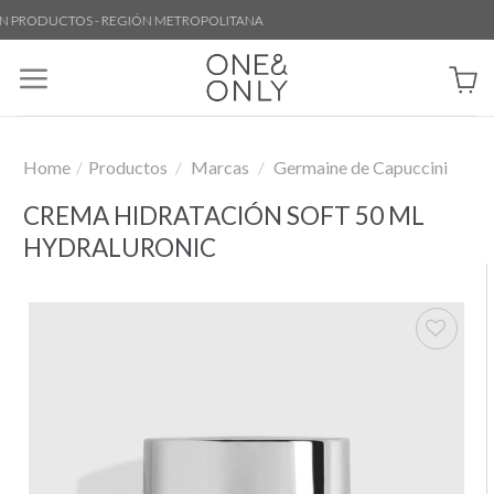
Skip
 PRODUCTOS - REGIÓN METROPOLITANA
to
content
Home
/
Productos
/
Marcas
/
Germaine de Capuccini
CREMA HIDRATACIÓN SOFT 50 ML
HYDRALURONIC
Añadir
a la
lista de
deseos