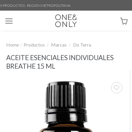
Skip
PRODUCTOS - REGIÓN METROPOLITANA
to
content
Home
/
Productos
/
Marcas
/
Do Terra
ACEITE ESENCIALES INDIVIDUALES
BREATHE 15 ML
Añadir
a la
lista de
deseos