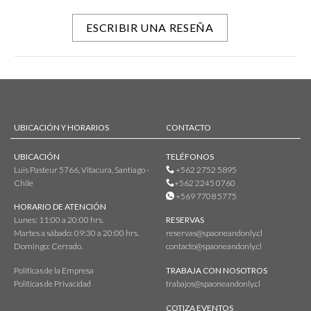
ESCRIBIR UNA RESEÑA
UBICACIÓN Y HORARIOS
CONTACTO
UBICACIÓN
TELÉFONOS
Luis Pasteur 5766, Vitacura, Santiago -
+562 2752 5895
Chile
+562 2245 0760
+569 7708 5775
HORARIO DE ATENCIÓN
Lunes: 11:00 a 20:00 hrs.
RESERVAS
Martes a sábado: 09:30 a 20:00 hrs.
reservas@spaoneandonly.cl
Domingo: Cerrado.
contacto@spaoneandonly.cl
Políticas de la Empresa
TRABAJA CON NOSOTROS
Políticas de Privacidad
trabajos@spaoneandonly.cl
COTIZA EVENTOS