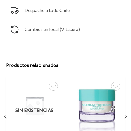
Despacho a todo Chile
Cambios en local (Vitacura)
Productos relacionados
Añadir
Añadir
a la
a la
SIN EXISTENCIAS
lista
lista
de
de
deseos
deseos