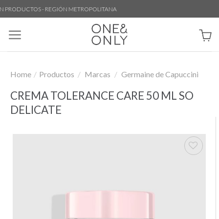
Skip
 PRODUCTOS - REGIÓN METROPOLITANA
to
content
Home
/
Productos
/
Marcas
/
Germaine de Capuccini
CREMA TOLERANCE CARE 50 ML SO
DELICATE
Añadir
a la
lista de
deseos