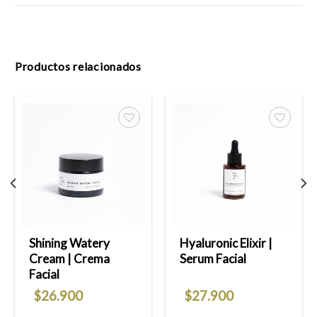
Productos relacionados
Añadir
Añadir
a la
a la
lista
lista
de
de
deseos
deseos
Shining Watery
Hyaluronic Elixir |
Cream | Crema
Serum Facial
Facial
$
26.900
$
27.900