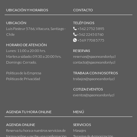
UBICACIÓN Y HORARIOS
CONTACTO
UBICACIÓN
TELÉFONOS
Luis Pasteur 5766, Vitacura, Santiago -
+562 2752 5895
Chile
+562 2245 0760
+569 7708 5775
HORARIO DE ATENCIÓN
Lunes: 11:00 a 20:00 hrs.
RESERVAS
Martes a sábado: 09:30 a 20:00 hrs.
reservas@spaoneandonly.cl
Domingo: Cerrado.
contacto@spaoneandonly.cl
Políticas de la Empresa
TRABAJA CON NOSOTROS
Políticas de Privacidad
trabajos@spaoneandonly.cl
COTIZA EVENTOS
eventos@spaoneandonly.cl
AGENDA TU HORA ONLINE
MENÚ
AGENDA ONLINE
SERVICIOS
Reserva tu hora a nuestros servicios de
Masajes
forma online y recibe una confirmación
Terapias de Armonización