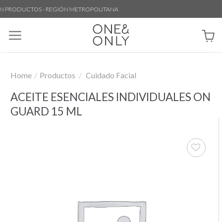
Skip
 PRODUCTOS - REGIÓN METROPOLITANA
to
content
Home
/
Productos
/
Cuidado Facial
ACEITE ESENCIALES INDIVIDUALES ON
GUARD 15 ML
Añadir
a la
lista de
deseos