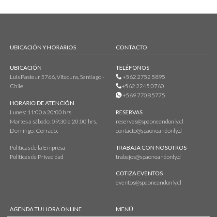
UBICACIÓN Y HORARIOS
CONTACTO
UBICACIÓN
TELÉFONOS
Luis Pasteur 5766, Vitacura, Santiago -
+562 2752 5895
Chile
+562 2245 0760
+569 7708 5775
HORARIO DE ATENCIÓN
Lunes: 11:00 a 20:00 hrs.
RESERVAS
Martes a sábado: 09:30 a 20:00 hrs.
reservas@spaoneandonly.cl
Domingo: Cerrado.
contacto@spaoneandonly.cl
Políticas de la Empresa
TRABAJA CON NOSOTROS
Políticas de Privacidad
trabajos@spaoneandonly.cl
COTIZA EVENTOS
eventos@spaoneandonly.cl
AGENDA TU HORA ONLINE
MENÚ