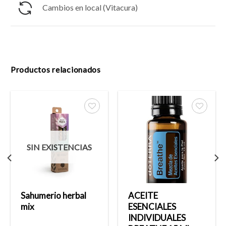
Cambios en local (Vitacura)
Productos relacionados
Añadir
Añadir
a la
a la
SIN EXISTENCIAS
lista
lista
de
de
deseos
deseos
Sahumerio herbal
ACEITE
mix
ESENCIALES
INDIVIDUALES