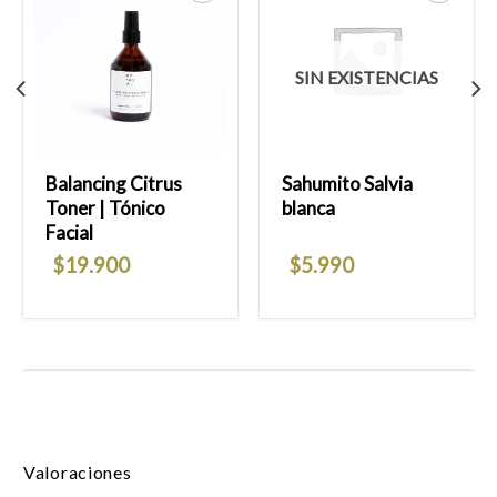
Añadir
Añadir
a la
a la
SIN EXISTENCIAS
lista
lista
de
de
deseos
deseos
Balancing Citrus
Sahumito Salvia
Toner | Tónico
blanca
Facial
$
19.900
$
5.990
Valoraciones