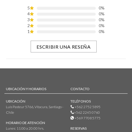
5
0%
4
0%
3
0%
2
0%
1
0%
ESCRIBIR UNA RESEÑA
UBICACIÓN Y HORARIOS
CONTACTO
UBICACIÓN
TELÉFONOS
Luis Pasteur 5766, Vitacura, Santiago -
+562 2752 5895
Chile
+562 2245 0760
+569 7708 5775
HORARIO DE ATENCIÓN
Lunes: 11:00 a 20:00 hrs.
RESERVAS