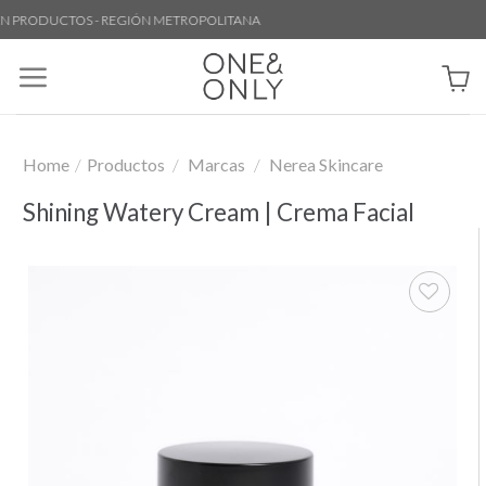
Skip
PRODUCTOS - REGIÓN METROPOLITANA
to
content
Home
/
Productos
/
Marcas
/
Nerea Skincare
Shining Watery Cream | Crema Facial
Añadir
a la
lista de
deseos