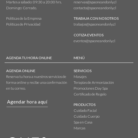
Martes a sábado: 09:30 a 20:00 hrs.
reservas@spaoneandonly.cl
Domingo: Cerrado.
contacto@spaoneandonly.cl
Políticas de la Empresa
TRABAJA CON NOSOTROS
Políticas de Privacidad
trabajos@spaoneandonly.cl
COTIZA EVENTOS
eventos@spaoneandonly.cl
AGENDA TU HORA ONLINE
MENÚ
AGENDA ONLINE
SERVICIOS
Reserva tu hora a nuestros servicios de
Masajes
forma online y recibe una confirmación
Terapias de Armonización
en tu correo.
Promociones Day Spa
Certificado de Regalo
Agendar hora aquí
PRODUCTOS
Cuidado Facial
Cuidado Cuerpo
Spa en Casa
Marcas