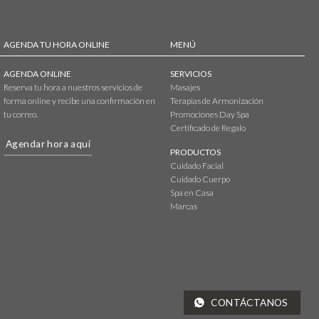
AGENDA TU HORA ONLINE
MENÚ
AGENDA ONLINE
SERVICIOS
Reserva tu hora a nuestros servicios de
Masajes
forma online y recibe una confirmación en
Terapias de Armonización
tu correo.
Promociones Day Spa
Certificado de Regalo
Agendar hora aquí
PRODUCTOS
Cuidado Facial
Cuidado Cuerpo
Spa en Casa
Marcas
CONTÁCTANOS