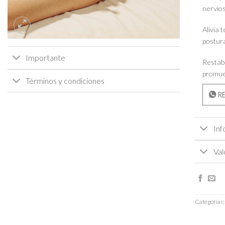
nervios
Alivia 
postura
Importante
Restabl
promue
Términos y condiciones
RE
Inf
Val
Categorías