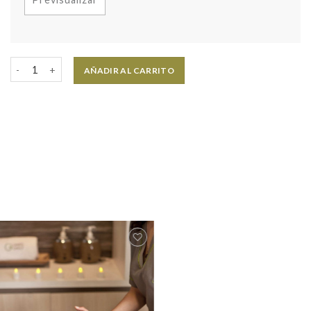
AÑADIR AL CARRITO
Agregar
a la lista
de
deseos