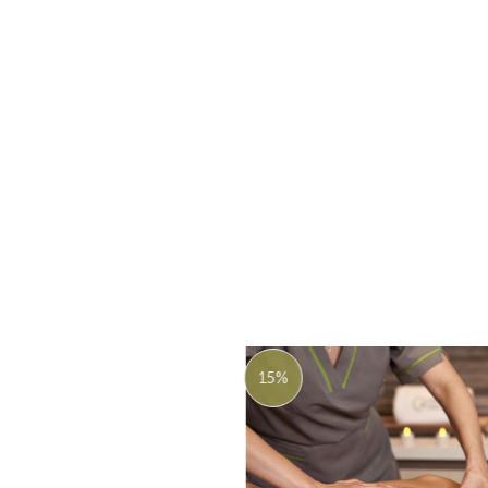
15%
A
a 
d