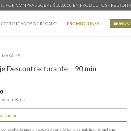
IS POR COMPRAS SOBRE $100.000 EN PRODUCTOS - REGIÓN
CERTIFICADOS DE REGALO
PROMOCIONES
RESERVA 
MASAJES
e Descontracturante – 90 min
00
Sesión: 90 min.
cripción
completo de pies a cabeza diseñado para sensibilizar el sistema