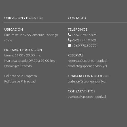
UBICACIÓN Y HORARIOS
CONTACTO
UBICACIÓN
TELÉFONOS
Luis Pasteur 5766, Vitacura, Santiago -
+562 2752 5895
Chile
+562 2245 0760
+569 7708 5775
HORARIO DE ATENCIÓN
Lunes: 11:00 a 20:00 hrs.
RESERVAS
Martes a sábado: 09:30 a 20:00 hrs.
reservas@spaoneandonly.cl
Domingo: Cerrado.
contacto@spaoneandonly.cl
Políticas de la Empresa
TRABAJA CON NOSOTROS
Políticas de Privacidad
trabajos@spaoneandonly.cl
COTIZA EVENTOS
eventos@spaoneandonly.cl