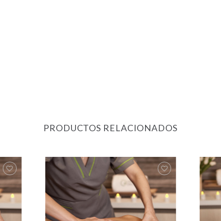
PRODUCTOS RELACIONADOS
gregar
Agregar
la lista
a la lista
de
de
eseos
deseos