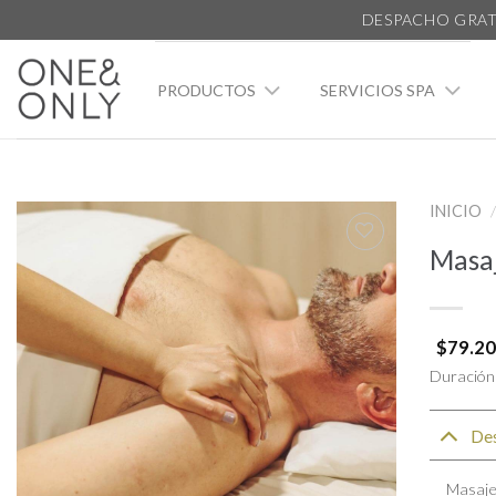
DESPACHO GRAT
PRODUCTOS
SERVICIOS SPA
INICIO
/
Masaj
Agregar
a la
lista de
$
79.2
deseos
Duración 
Des
Masaje 