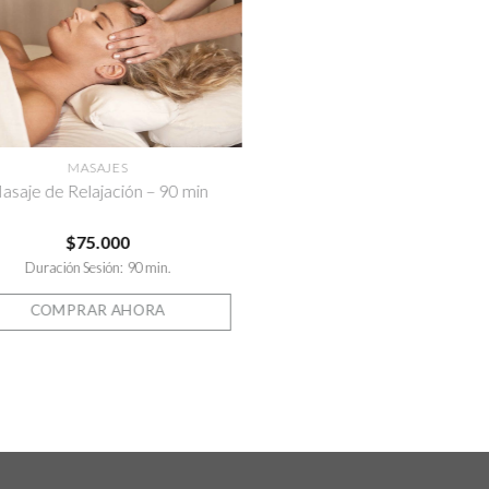
MASAJES
MASAJES
asaje de Relajación – 90 min
Masaje Dúo Integr
Aromaterapia – 6
$
75.000
$
140.000
Duración Sesión: 90 min.
Duración Sesión: 60 
COMPRAR AHORA
COMPRAR AHO