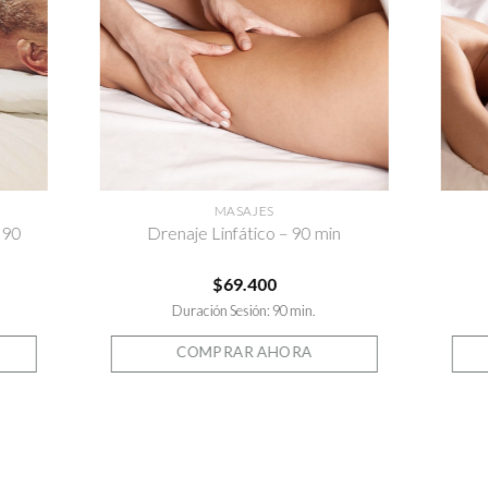
la lista
a la lista
de
de
eseos
deseos
MASAJES
 90
Drenaje Linfático – 90 min
$
69.400
Duración Sesión: 90 min.
COMPRAR AHORA