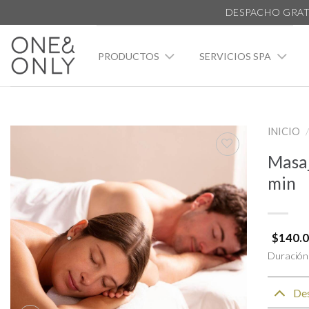
DESPACHO GRAT
PRODUCTOS
SERVICIOS SPA
INICIO
/
Masaj
min
Agregar
a la
lista de
deseos
$
140.
Duración 
Des