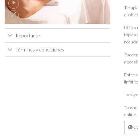
Terapia
el obje
Utiliza
tópica 
Importante
reducir
Términos y condiciones
Pueden 
necesi
Entre e
linfáti
Incluye
*Los m
online.
C