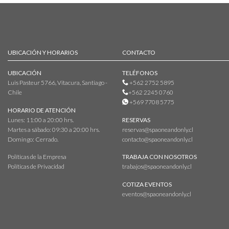
UBICACIÓN Y HORARIOS
CONTACTO
UBICACIÓN
TELÉFONOS
Luis Pasteur 5766, Vitacura, Santiago -
+562 2752 5895
Chile
+562 2245 0760
+569 7708 5775
HORARIO DE ATENCIÓN
Lunes: 11:00 a 20:00 hrs.
RESERVAS
Martes a sábado: 09:30 a 20:00 hrs.
reservas@spaoneandonly.cl
Domingo: Cerrado.
contacto@spaoneandonly.cl
Políticas de la Empresa
TRABAJA CON NOSOTROS
Políticas de Privacidad
trabajos@spaoneandonly.cl
COTIZA EVENTOS
eventos@spaoneandonly.cl