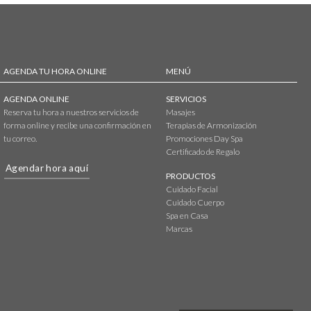
AGENDA TU HORA ONLINE
MENÚ
AGENDA ONLINE
SERVICIOS
Reserva tu hora a nuestros servicios de
Masajes
forma online y recibe una confirmación en
Terapias de Armonización
tu correo.
Promociones Day Spa
Certificado de Regalo
Agendar hora aquí
PRODUCTOS
Cuidado Facial
Cuidado Cuerpo
Spa en Casa
Marcas