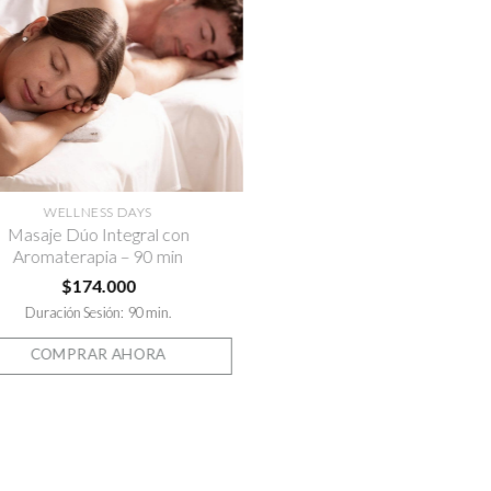
a la lista
de
deseos
WELLNESS DAYS
MASAJES
Masaje Dúo Integral con
Masaje Descontractur
Aromaterapia – 90 min
min
$
174.000
$
58.000
Duración Sesión: 90 min.
Duración Sesión: 60 
COMPRAR AHORA
COMPRAR AHO