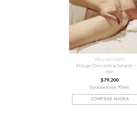
a 
d
WELLNESS DAYS
Masaje Descontracturante –
min
$
79.200
Duración Sesión: 90 min.
COMPRAR AHORA