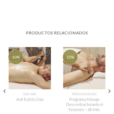
PRODUCTOS RELACIONADOS
10%
10%
Agregar
Agregar
a la lista
a la lista
de
de
deseos
deseos
DAY SPA
PROMOCIONES
Anti Estrés Day
Programa Masaje
Descontracturante 6
Sesiones – 60 min.