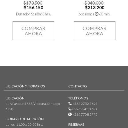
$
173.500
$
348.000
$
156.150
$
313.200
Duración Sesión: 3 hrs.
6 sesiones
60 min.
COMPRAR
COMPRAR
AHORA
AHORA
UBICACIÓN Y HORARIOS
CONTACTO
UBICACIÓN
TELÉFONOS
Luis Pasteur 5766, Vitacura, Santiago -
+562 2752 5895
Chile
+562 2245 0760
+569 7708 5775
HORARIO DE ATENCIÓN
Lunes: 11:00 a 20:00 hrs.
RESERVAS