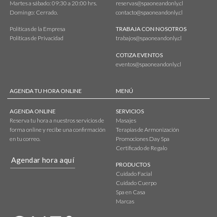
Martes a sábado: 09:30 a 20:00 hrs.
reservas@spaoneandonly.cl
Domingo: Cerrado.
contacto@spaoneandonly.cl
Políticas de la Empresa
TRABAJA CON NOSOTROS
Políticas de Privacidad
trabajos@spaoneandonly.cl
COTIZA EVENTOS
eventos@spaoneandonly.cl
AGENDA TU HORA ONLINE
MENÚ
AGENDA ONLINE
SERVICIOS
Reserva tu hora a nuestros servicios de
Masajes
forma online y recibe una confirmación
Terapias de Armonización
en tu correo.
Promociones Day Spa
Certificado de Regalo
Agendar hora aquí
PRODUCTOS
Cuidado Facial
Cuidado Cuerpo
Spa en Casa
Marcas