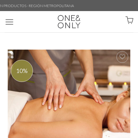
ODUCTOS - REGIÓN METROPOLITANA
10%
Agregar
a la lista
de
deseos