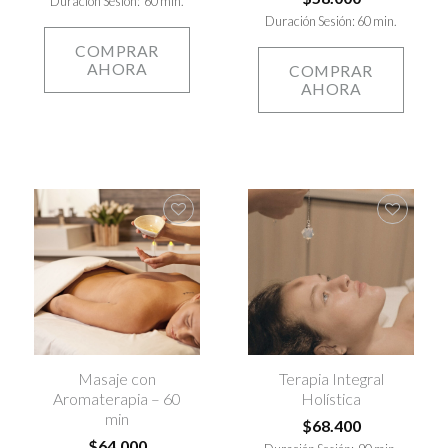
Duración Sesión: 60 min.
Duración Sesión: 60 min.
COMPRAR
AHORA
COMPRAR
AHORA
Agregar
Agregar
a la lista
a la lista
de
de
deseos
deseos
Masaje con
Terapia Integral
Aromaterapia – 60
Holística
min
$
68.400
$
64.000