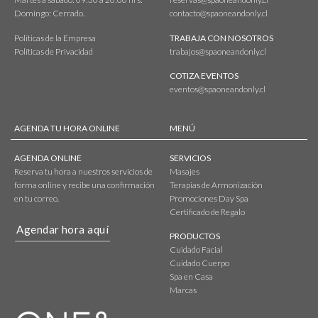
Domingo: Cerrado.
contacto@spaoneandonly.cl
Políticas de la Empresa
TRABAJA CON NOSOTROS
Políticas de Privacidad
trabajos@spaoneandonly.cl
COTIZA EVENTOS
eventos@spaoneandonly.cl
AGENDA TU HORA ONLINE
MENÚ
AGENDA ONLINE
SERVICIOS
Reserva tu hora a nuestros servicios de
Masajes
forma online y recibe una confirmación
Terapias de Armonización
en tu correo.
Promociones Day Spa
Certificado de Regalo
Agendar hora aquí
PRODUCTOS
Cuidado Facial
Cuidado Cuerpo
Spa en Casa
Marcas