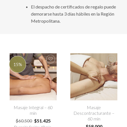
El despacho de certificados de regalo puede
demorarse hasta 3 días hábiles en la Región
Metropolitana.
15%
Agregar
Agregar
a la lista
a la lista
de
de
deseos
deseos
Masaje Integral – 60
Masaje
min
Descontracturante –
60 min
$
60.500
$
51.425
$
58.000