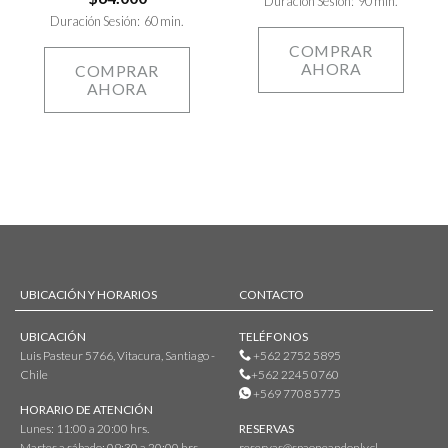
Duración Sesión: 90 min.
Duración Sesión: 60 min.
COMPRAR
AHORA
COMPRAR
AHORA
UBICACIÓN Y HORARIOS
CONTACTO
UBICACIÓN
TELÉFONOS
Luis Pasteur 5766, Vitacura, Santiago -
+562 2752 5895
Chile
+562 2245 0760
+569 7708 5775
HORARIO DE ATENCIÓN
Lunes: 11:00 a 20:00 hrs.
RESERVAS
Martes a sábado: 09:30 a 20:00 hrs.
reservas@spaoneandonly.cl