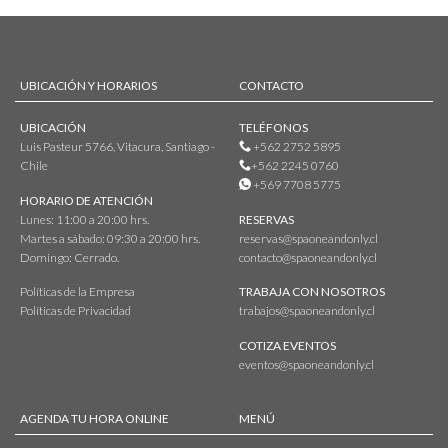
UBICACIÓN Y HORARIOS
CONTACTO
UBICACIÓN
TELÉFONOS
Luis Pasteur 5766, Vitacura, Santiago -
+562 2752 5895
Chile
+562 2245 0760
+569 7708 5775
HORARIO DE ATENCIÓN
Lunes: 11:00 a 20:00 hrs.
RESERVAS
Martes a sábado: 09:30 a 20:00 hrs.
reservas@spaoneandonly.cl
Domingo: Cerrado.
contacto@spaoneandonly.cl
Políticas de la Empresa
TRABAJA CON NOSOTROS
Políticas de Privacidad
trabajos@spaoneandonly.cl
COTIZA EVENTOS
eventos@spaoneandonly.cl
AGENDA TU HORA ONLINE
MENÚ