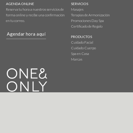
AGENDA ONLINE
SERVICIOS
Reserva tu hora a nuestros servicios de
Masajes
forma online y recibe una confirmación
Terapias de Armonización
en tu correo.
Promociones Day Spa
Certificado de Regalo
Agendar hora aquí
PRODUCTOS
Cuidado Facial
Cuidado Cuerpo
Spa en Casa
Marcas