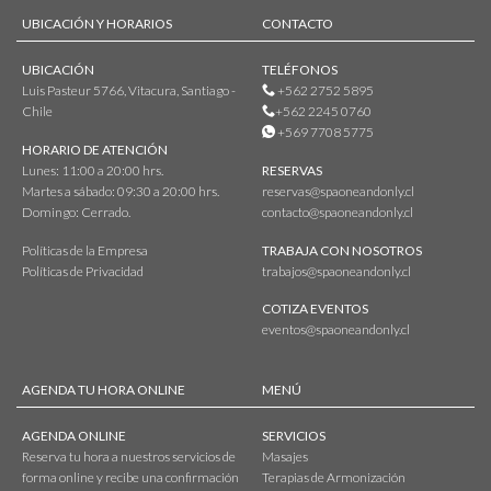
UBICACIÓN Y HORARIOS
CONTACTO
UBICACIÓN
TELÉFONOS
Luis Pasteur 5766, Vitacura, Santiago -
+562 2752 5895
Chile
+562 2245 0760
+569 7708 5775
HORARIO DE ATENCIÓN
Lunes: 11:00 a 20:00 hrs.
RESERVAS
Martes a sábado: 09:30 a 20:00 hrs.
reservas@spaoneandonly.cl
Domingo: Cerrado.
contacto@spaoneandonly.cl
Políticas de la Empresa
TRABAJA CON NOSOTROS
Políticas de Privacidad
trabajos@spaoneandonly.cl
COTIZA EVENTOS
eventos@spaoneandonly.cl
AGENDA TU HORA ONLINE
MENÚ
AGENDA ONLINE
SERVICIOS
Reserva tu hora a nuestros servicios de
Masajes
forma online y recibe una confirmación
Terapias de Armonización