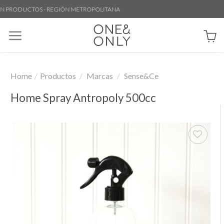
Skip
 PRODUCTOS - REGIÓN METROPOLITANA
to
content
Home
/
Productos
/
Marcas
/
Sense&Ce
Home Spray Antropoly 500cc
Añadir
a la
lista de
deseos