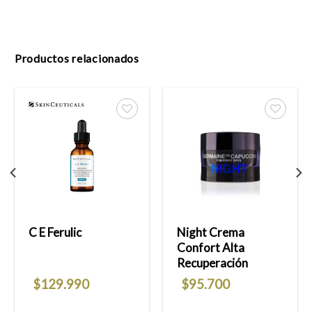
Productos relacionados
Añadir
Añadir
a la
a la
lista
lista
de
de
deseos
deseos
C E Ferulic
Night Crema
Confort Alta
Recuperación
$
129.990
$
95.700