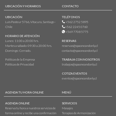
UBICACIÓN Y HORARIOS
CONTACTO
UBICACIÓN
TELÉFONOS
Luis Pasteur 5766, Vitacura, Santiago -
+562 2752 5895
Chile
+562 2245 0760
+569 7708 5775
HORARIO DE ATENCIÓN
Lunes: 11:00 a 20:00 hrs.
RESERVAS
Martes a sábado: 09:30 a 20:00 hrs.
reservas@spaoneandonly.cl
Domingo: Cerrado.
contacto@spaoneandonly.cl
Políticas de la Empresa
TRABAJA CON NOSOTROS
Políticas de Privacidad
trabajos@spaoneandonly.cl
COTIZA EVENTOS
eventos@spaoneandonly.cl
AGENDA TU HORA ONLINE
MENÚ
AGENDA ONLINE
SERVICIOS
Reserva tu hora a nuestros servicios de
Masajes
forma online y recibe una confirmación
Terapias de Armonización