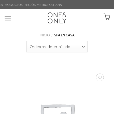
N PRODUCTOS - REGIÓN METROPOLITANA
INICIO
/
SPA EN CASA
Agregar
a la lista
de
deseos