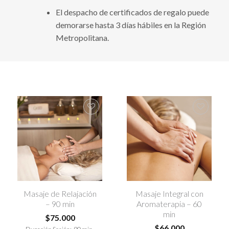
El despacho de certificados de regalo puede
demorarse hasta 3 días hábiles en la Región
Metropolitana.
Agregar
Agregar
a la lista
a la lista
de
de
deseos
deseos
Masaje de Relajación
Masaje Integral con
– 90 min
Aromaterapia – 60
min
$
75.000
$
66.000