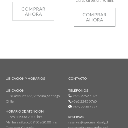
Duración Sesión: 90 min.
COMPRAR
AHORA
COMPRAR
AHORA
UBICACIÓN Y HORARIOS
CONTACTO
UBICACIÓN
TELÉFONOS
Luis Pasteur 5766, Vitacura, Santiago -
+562 2752 5895
Chile
+562 2245 0760
+569 7708 5775
HORARIO DE ATENCIÓN
Lunes: 11:00 a 20:00 hrs.
RESERVAS
Martes a sábado: 09:30 a 20:00 hrs.
reservas@spaoneandonly.cl
Domingo: Cerrado.
contacto@spaoneandonly.cl