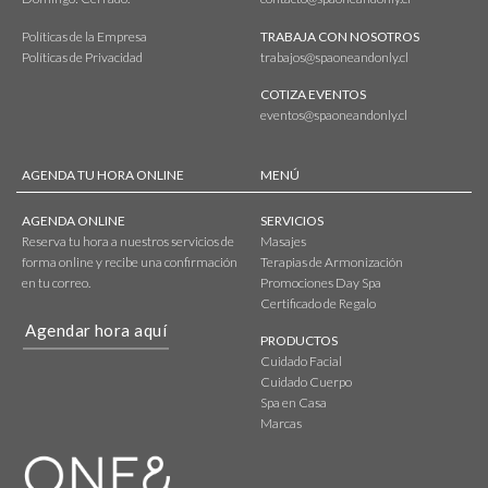
Políticas de la Empresa
TRABAJA CON NOSOTROS
Políticas de Privacidad
trabajos@spaoneandonly.cl
COTIZA EVENTOS
eventos@spaoneandonly.cl
AGENDA TU HORA ONLINE
MENÚ
AGENDA ONLINE
SERVICIOS
Reserva tu hora a nuestros servicios de
Masajes
forma online y recibe una confirmación
Terapias de Armonización
en tu correo.
Promociones Day Spa
Certificado de Regalo
Agendar hora aquí
PRODUCTOS
Cuidado Facial
Cuidado Cuerpo
Spa en Casa
Marcas