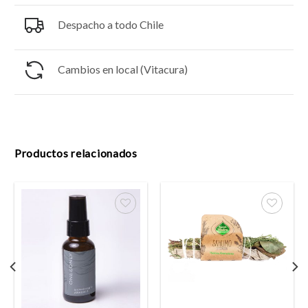
Despacho a todo Chile
Cambios en local (Vitacura)
Productos relacionados
Añadir
Añadir
a la
a la
lista
lista
de
de
deseos
deseos