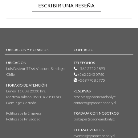
ESCRIBIR UNA RESEÑA
UBICACIÓN Y HORARIOS
CONTACTO
UBICACIÓN
TELÉFONOS
Luis Pasteur 5766, Vitacura, Santiago -
+562 2752 5895
Chile
+562 2245 0760
+569 7708 5775
HORARIO DE ATENCIÓN
Lunes: 11:00 a 20:00 hrs.
RESERVAS
Martes a sábado: 09:30 a 20:00 hrs.
reservas@spaoneandonly.cl
Domingo: Cerrado.
contacto@spaoneandonly.cl
Políticas de la Empresa
TRABAJA CON NOSOTROS
Políticas de Privacidad
trabajos@spaoneandonly.cl
COTIZA EVENTOS
eventos@spaoneandonly.cl