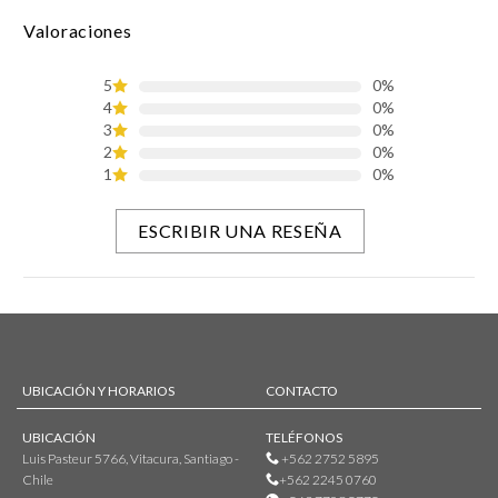
Valoraciones
5
0%
4
0%
3
0%
2
0%
1
0%
ESCRIBIR UNA RESEÑA
UBICACIÓN Y HORARIOS
CONTACTO
UBICACIÓN
TELÉFONOS
Luis Pasteur 5766, Vitacura, Santiago -
+562 2752 5895
Chile
+562 2245 0760