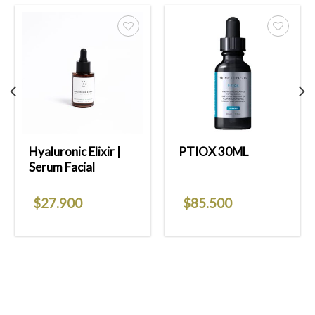
Añadir
Añadir
a la
a la
lista
lista
de
de
deseos
deseos
Hyaluronic Elixir |
PTIOX 30ML
Serum Facial
$
27.900
$
85.500