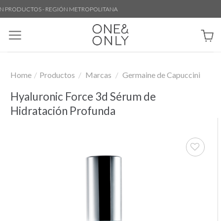
Skip
PRODUCTOS - REGIÓN METROPOLITANA
to
content
Home
/
Productos
/
Marcas
/
Germaine de Capuccini
Hyaluronic Force 3d Sérum de
Hidratación Profunda
Añadir
a la
lista de
deseos