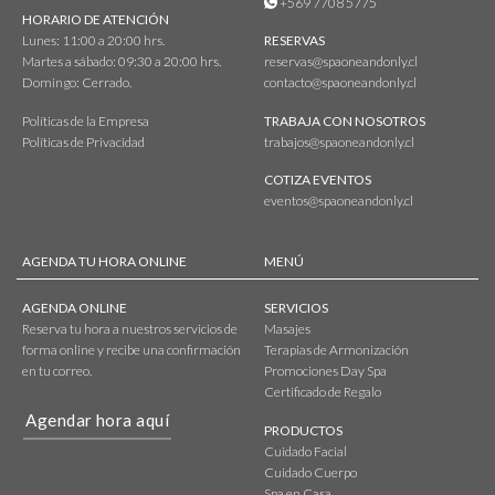
+569 7708 5775
HORARIO DE ATENCIÓN
Lunes: 11:00 a 20:00 hrs.
RESERVAS
Martes a sábado: 09:30 a 20:00 hrs.
reservas@spaoneandonly.cl
Domingo: Cerrado.
contacto@spaoneandonly.cl
Políticas de la Empresa
TRABAJA CON NOSOTROS
Políticas de Privacidad
trabajos@spaoneandonly.cl
COTIZA EVENTOS
eventos@spaoneandonly.cl
AGENDA TU HORA ONLINE
MENÚ
AGENDA ONLINE
SERVICIOS
Reserva tu hora a nuestros servicios de
Masajes
forma online y recibe una confirmación
Terapias de Armonización
en tu correo.
Promociones Day Spa
Certificado de Regalo
Agendar hora aquí
PRODUCTOS
Cuidado Facial
Cuidado Cuerpo
Spa en Casa