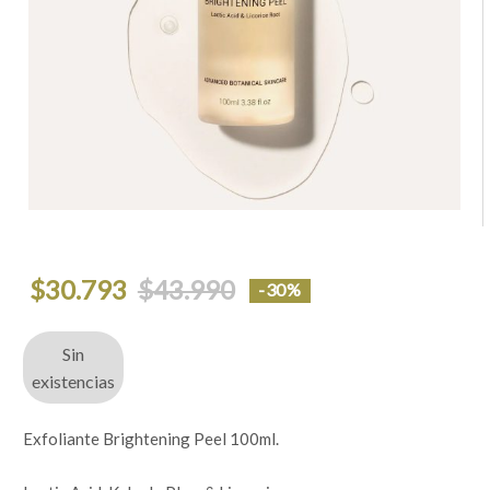
El
El
$
30.793
$
43.990
-30%
precio
precio
original
actual
era:
es:
$43.990.
$30.793.
Sin
existencias
Exfoliante Brightening Peel 100ml.