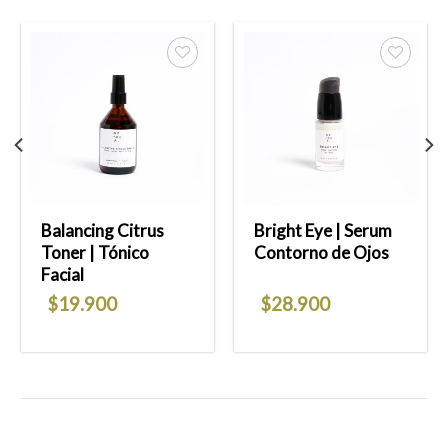
Añadir
Añadir
a la
a la
lista
lista
de
de
deseos
deseos
Balancing Citrus
Bright Eye | Serum
Toner | Tónico
Contorno de Ojos
Facial
$
19.900
$
28.900