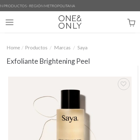
Skip
RODUCTOS - REGIÓN METROPOLITANA
to
content
Home
/
Productos
/
Marcas
/
Saya
Exfoliante Brightening Peel
Añadir
a la
lista de
deseos