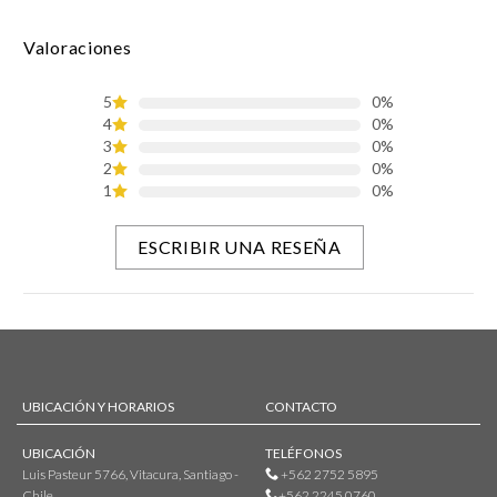
Valoraciones
5
0%
4
0%
3
0%
2
0%
1
0%
ESCRIBIR UNA RESEÑA
UBICACIÓN Y HORARIOS
CONTACTO
UBICACIÓN
TELÉFONOS
Luis Pasteur 5766, Vitacura, Santiago -
+562 2752 5895
Chile
+562 2245 0760