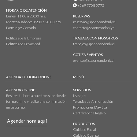
+569 7708 5775
HORARIO DE ATENCIÓN
Lunes: 11:00 a 20:00 hrs.
RESERVAS
Martes a sábado: 09:30 a 20:00 hrs.
reservas@spaoneandonly.cl
Domingo: Cerrado.
contacto@spaoneandonly.cl
Políticas de la Empresa
TRABAJA CON NOSOTROS
Políticas de Privacidad
trabajos@spaoneandonly.cl
COTIZA EVENTOS
eventos@spaoneandonly.cl
AGENDA TU HORA ONLINE
MENÚ
AGENDA ONLINE
SERVICIOS
Reserva tu hora a nuestros servicios de
Masajes
forma online y recibe una confirmación
Terapias de Armonización
en tu correo.
Promociones Day Spa
Certificado de Regalo
Agendar hora aquí
PRODUCTOS
Cuidado Facial
Cuidado Cuerpo