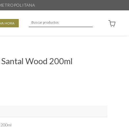
 METROPOLITANA
Buscar
NA HORA
por:
 Santal Wood 200ml
 200ml