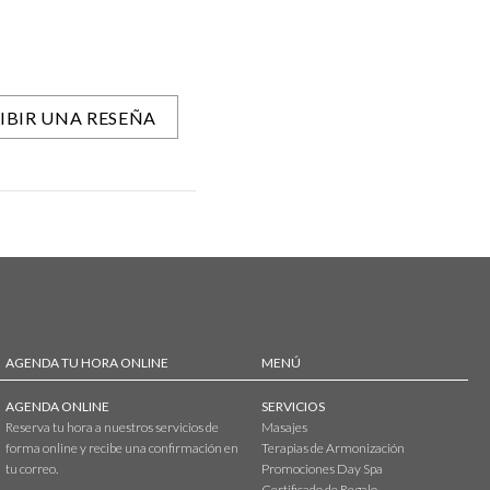
IBIR UNA RESEÑA
AGENDA TU HORA ONLINE
MENÚ
AGENDA ONLINE
SERVICIOS
Reserva tu hora a nuestros servicios de
Masajes
forma online y recibe una confirmación en
Terapias de Armonización
tu correo.
Promociones Day Spa
Certificado de Regalo