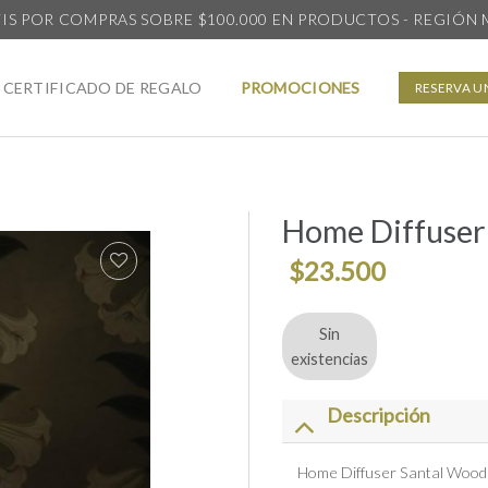
IS POR COMPRAS SOBRE $100.000 EN PRODUCTOS - REGIÓN
CERTIFICADO DE REGALO
PROMOCIONES
RESERVA U
Home Diffuser
$
23.500
Añadir
Sin
a la
existencias
lista
de
deseos
Descripción
Home Diffuser Santal Wood