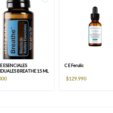
Añadir
a la
lista
de
deseos
E ESENCIALES
C E Ferulic
IDUALES BREATHE 15 ML
000
$
129.990