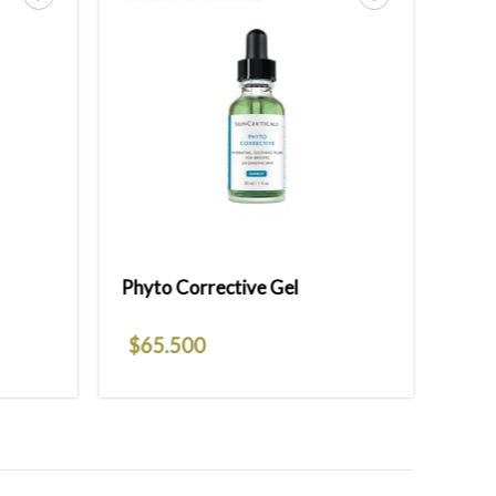
Añadir
Añadir
a la
a la
lista
lista
de
de
deseos
deseos
Phyto Corrective Gel
$
65.500