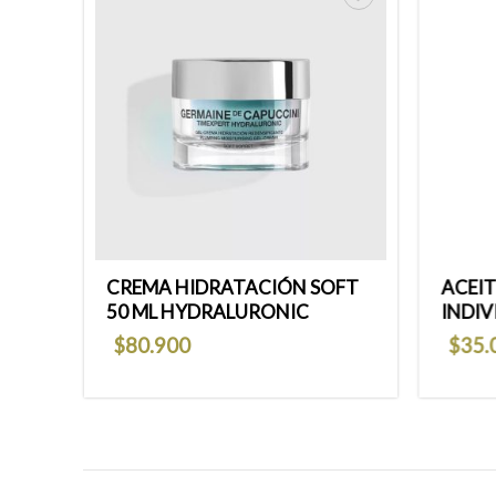
Añadir
Añadir
a la
a la
lista
lista
de
de
deseos
deseos
ar
CREMA HIDRATACIÓN SOFT
ACEIT
50 ML HYDRALURONIC
INDIV
$
80.900
$
35.