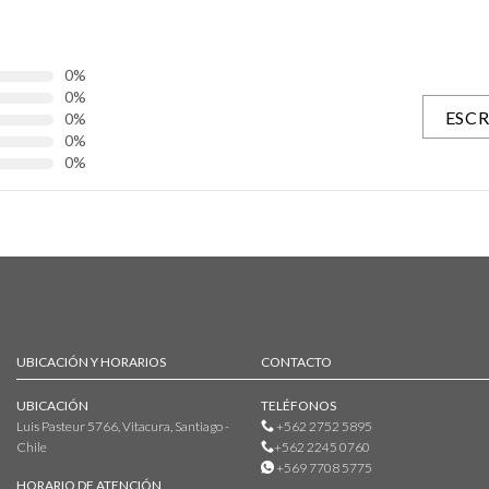
0%
0%
ESCR
0%
0%
0%
UBICACIÓN Y HORARIOS
CONTACTO
UBICACIÓN
TELÉFONOS
Luis Pasteur 5766, Vitacura, Santiago -
+562 2752 5895
Chile
+562 2245 0760
+569 7708 5775
HORARIO DE ATENCIÓN