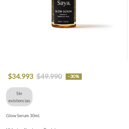
El
El
$
34.993
$
49.990
-30%
precio
precio
original
actual
era:
es:
$49.990.
$34.993.
Sin
existencias
Glow Serum 30ml.