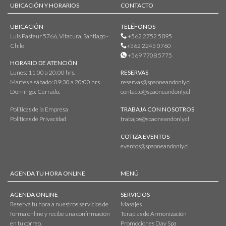
UBICACIÓN Y HORARIOS
CONTACTO
UBICACIÓN
TELÉFONOS
Luis Pasteur 5766, Vitacura, Santiago -
+562 2752 5895
Chile
+562 2245 0760
+569 7708 5775
HORARIO DE ATENCIÓN
Lunes: 11:00 a 20:00 hrs.
RESERVAS
Martes a sábado: 09:30 a 20:00 hrs.
reservas@spaoneandonly.cl
Domingo: Cerrado.
contacto@spaoneandonly.cl
Políticas de la Empresa
TRABAJA CON NOSOTROS
Políticas de Privacidad
trabajos@spaoneandonly.cl
COTIZA EVENTOS
eventos@spaoneandonly.cl
AGENDA TU HORA ONLINE
MENÚ
AGENDA ONLINE
SERVICIOS
Reserva tu hora a nuestros servicios de
Masajes
forma online y recibe una confirmación
Terapias de Armonización
en tu correo.
Promociones Day Spa