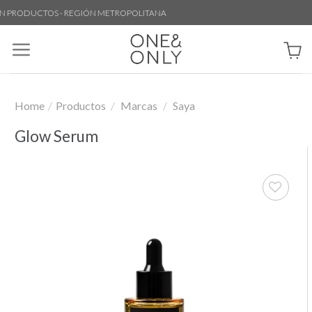
Skip
PRODUCTOS - REGIÓN METROPOLITANA
to
content
Home
/
Productos
/
Marcas
/
Saya
Glow Serum
Añadir
a la
lista de
deseos