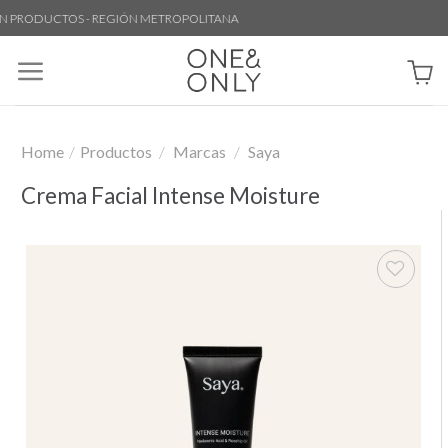
Skip
PRODUCTOS - REGIÓN METROPOLITANA
to
content
Home
/
Productos
/
Marcas
/
Saya
Crema Facial Intense Moisture
Añadir
a la
lista de
deseos