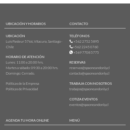
UBICACIÓN Y HORARIOS
CONTACTO
UBICACIÓN
TELÉFONOS
Luis Pasteur 5766, Vitacura, Santiago -
+562 2752 5895
Chile
+562 2245 0760
+569 7708 5775
HORARIO DE ATENCIÓN
Lunes: 11:00 a 20:00 hrs.
RESERVAS
Martes a sábado: 09:30 a 20:00 hrs.
reservas@spaoneandonly.cl
Domingo: Cerrado.
contacto@spaoneandonly.cl
Políticas de la Empresa
TRABAJA CON NOSOTROS
Políticas de Privacidad
trabajos@spaoneandonly.cl
COTIZA EVENTOS
eventos@spaoneandonly.cl
AGENDA TU HORA ONLINE
MENÚ