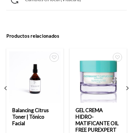
Productos relacionados
Añadir
Añadir
a la
a la
lista
lista
de
de
deseos
deseos
Balancing Citrus
GEL CREMA
Toner | Tónico
HIDRO-
Facial
MATIFICANTE OIL
FREE PUREXPERT