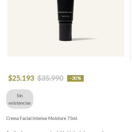
El
El
$
25.193
$
35.990
-30%
precio
precio
original
actual
era:
es:
$35.990.
$25.193.
Sin
existencias
Crema Facial Intense Moisture 75ml.