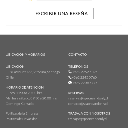
ESCRIBIR UNA RESEÑA
UBICACIÓN Y HORARIOS
CONTACTO
UBICACIÓN
TELÉFONOS
Luis Pasteur 5766, Vitacura, Santiago -
+562 2752 5895
Chile
+562 2245 0760
+569 7708 5775
HORARIO DE ATENCIÓN
Lunes: 11:00 a 20:00 hrs.
RESERVAS
Martes a sábado: 09:30 a 20:00 hrs.
reservas@spaoneandonly.cl
Domingo: Cerrado.
contacto@spaoneandonly.cl
Políticas de la Empresa
TRABAJA CON NOSOTROS
Políticas de Privacidad
trabajos@spaoneandonly.cl