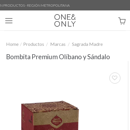
Skip
 PRODUCTOS - REGIÓN METROPOLITANA
to
content
Home
/
Productos
/
Marcas
/
Sagrada Madre
Bombita Premium Olíbano y Sándalo
Añadir
a la
lista de
deseos