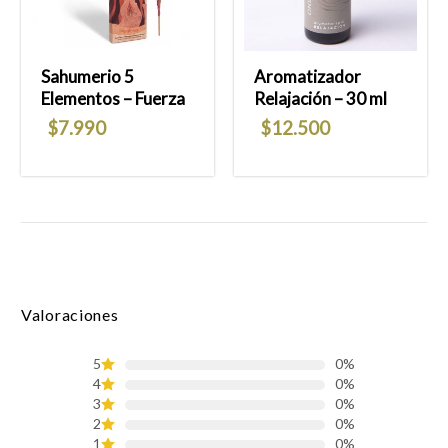
deseos
deseos
Sahumerio 5
Aromatizador
Elementos – Fuerza
Relajación – 30 ml
$
7.990
$
12.500
Valoraciones
5
0%
4
0%
3
0%
2
0%
1
0%