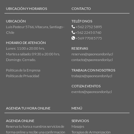
UBICACIÓN Y HORARIOS
CONTACTO
UBICACIÓN
TELÉFONOS
Luis Pasteur 5766, Vitacura, Santiago -
+562 2752 5895
Chile
+562 2245 0760
+569 7708 5775
HORARIO DE ATENCIÓN
Lunes: 11:00 a 20:00 hrs.
RESERVAS
Martes a sábado: 09:30 a 20:00 hrs.
reservas@spaoneandonly.cl
Domingo: Cerrado.
contacto@spaoneandonly.cl
Políticas de la Empresa
TRABAJA CON NOSOTROS
Políticas de Privacidad
trabajos@spaoneandonly.cl
COTIZA EVENTOS
eventos@spaoneandonly.cl
AGENDA TU HORA ONLINE
MENÚ
AGENDA ONLINE
SERVICIOS
Reserva tu hora a nuestros servicios de
Masajes
forma online y recibe una confirmación
Terapias de Armonización