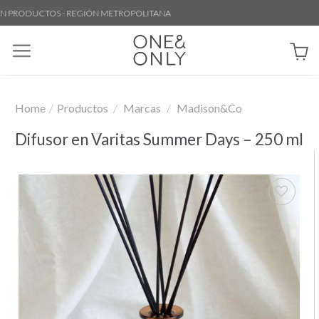
Skip
PRODUCTOS - REGIÓN METROPOLITANA
to
content
Home
/
Productos
/
Marcas
/
Madison&Co
Difusor en Varitas Summer Days – 250 ml
Añadir
a la
lista de
deseos