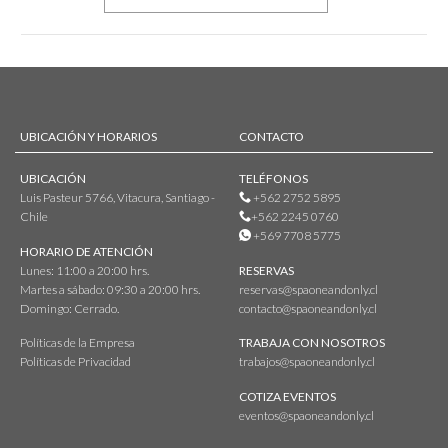
UBICACIÓN Y HORARIOS
CONTACTO
UBICACIÓN
TELÉFONOS
Luis Pasteur 5766, Vitacura, Santiago -
+562 2752 5895
Chile
+562 2245 0760
+569 7708 5775
HORARIO DE ATENCIÓN
Lunes: 11:00 a 20:00 hrs.
RESERVAS
Martes a sábado: 09:30 a 20:00 hrs.
reservas@spaoneandonly.cl
Domingo: Cerrado.
contacto@spaoneandonly.cl
Políticas de la Empresa
TRABAJA CON NOSOTROS
Políticas de Privacidad
trabajos@spaoneandonly.cl
COTIZA EVENTOS
eventos@spaoneandonly.cl