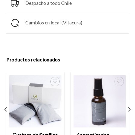
Despacho a todo Chile
Cambios en local (Vitacura)
Productos relacionados
Añadir
Añadir
a la
a la
lista
lista
de
de
deseos
deseos