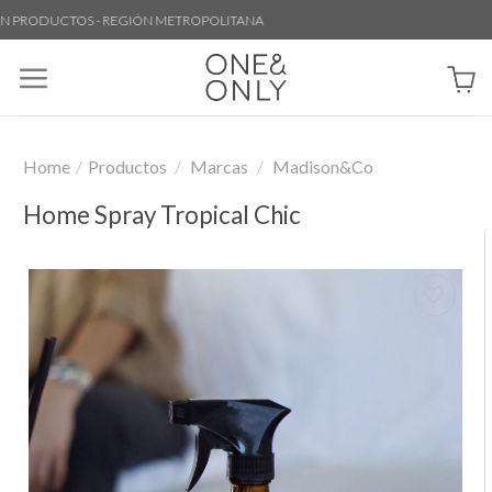
Skip
PRODUCTOS - REGIÓN METROPOLITANA
to
content
Home
/
Productos
/
Marcas
/
Madison&Co
Home Spray Tropical Chic
Añadir
a la
lista de
deseos