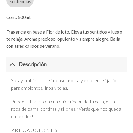
existencias
Cont. 500ml.
Fragancia en base a Flor de loto. Eleva tus sentidos y luego
te relaja. Aroma precioso, opulento y siempre alegre. Baila
con aires cálidos de verano.
Descripción
Spray ambiental de intenso aroma y excelente fijación
para ambientes, linos y telas.
Puedes utilizarlo en cualquier rincón de tu casa, en la
ropa de cama, cortinas y sillones. ¡Verás que rico queda
en textiles!
P R E C A U C I O N E S