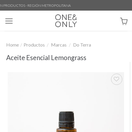
Skip
PRODUCTOS - REGIÓN METROPOLITANA
to
content
Home
/
Productos
/
Marcas
/
Do Terra
Aceite Esencial Lemongrass
Añadir
a la
lista de
deseos