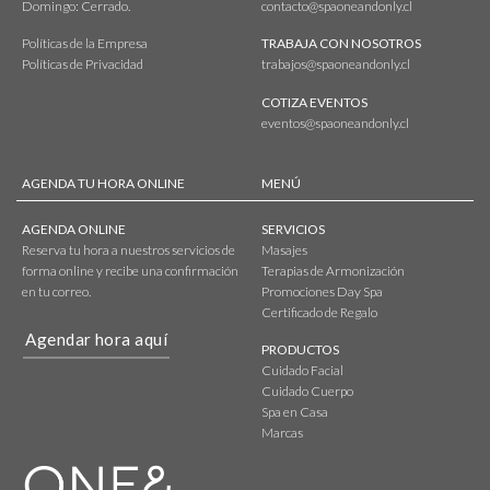
Domingo: Cerrado.
contacto@spaoneandonly.cl
Políticas de la Empresa
TRABAJA CON NOSOTROS
Políticas de Privacidad
trabajos@spaoneandonly.cl
COTIZA EVENTOS
eventos@spaoneandonly.cl
AGENDA TU HORA ONLINE
MENÚ
AGENDA ONLINE
SERVICIOS
Reserva tu hora a nuestros servicios de
Masajes
forma online y recibe una confirmación
Terapias de Armonización
en tu correo.
Promociones Day Spa
Certificado de Regalo
Agendar hora aquí
PRODUCTOS
Cuidado Facial
Cuidado Cuerpo
Spa en Casa
Marcas