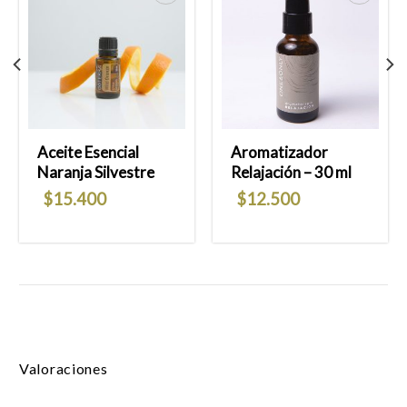
Añadir
Añadir
a la
a la
lista
lista
de
de
deseos
deseos
Aceite Esencial
Aromatizador
Naranja Silvestre
Relajación – 30 ml
$
15.400
$
12.500
Valoraciones