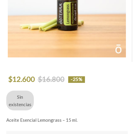
El
El
$
12.600
$
16.800
-25%
precio
precio
original
actual
era:
es:
$16.800.
$12.600.
Sin
existencias
Aceite Esencial Lemongrass – 15 ml.