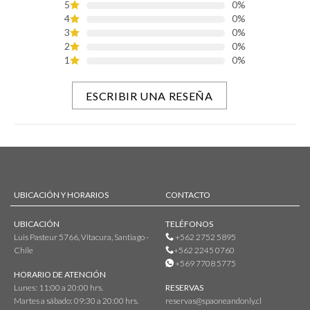
5
0%
4
0%
3
0%
2
0%
1
0%
ESCRIBIR UNA RESEÑA
UBICACIÓN Y HORARIOS
CONTACTO
UBICACIÓN
TELÉFONOS
Luis Pasteur 5766, Vitacura, Santiago -
+562 2752 5895
Chile
+562 2245 0760
+569 7708 5775
HORARIO DE ATENCIÓN
Lunes: 11:00 a 20:00 hrs.
RESERVAS
Martes a sábado: 09:30 a 20:00 hrs.
reservas@spaoneandonly.cl