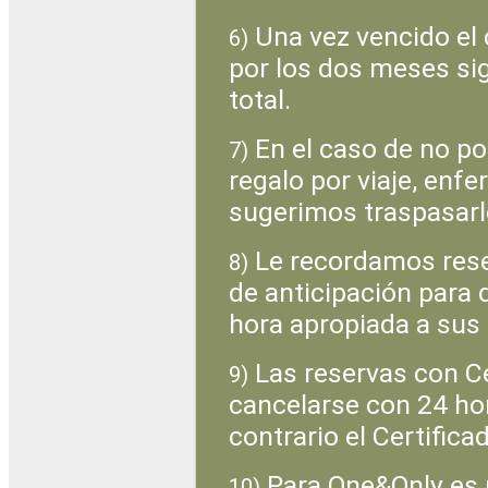
Una vez vencido el c
6)
por los dos meses si
total.
En el caso de no po
7)
regalo por viaje, enf
sugerimos traspasarl
Le recordamos rese
8)
de anticipación para 
hora apropiada a sus
Las reservas con Ce
9)
cancelarse con 24 hor
contrario el Certifica
Para One&Only es 
10)