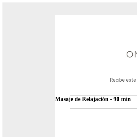
Disfruta
tu
Certificado
de
Regalo
de
Spa
One&Only.
Recibe este 
Masaje de Relajación - 90 min