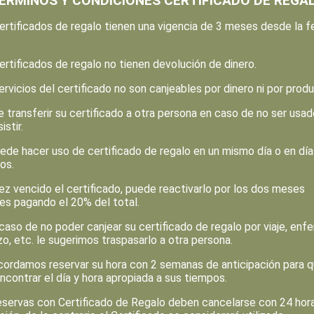
ÉRMINOS Y CONDICIONES CERTIFICADO DE REGA
rtificados de regalo tienen una vigencia de 3 meses desde la 
rtificados de regalo no tienen devolución de dinero.
rvicios del certificado no son canjeables por dinero ni por prod
transferir su certificado a otra persona en caso de no ser usad
istir.
de hacer uso de certificado de regalo en un mismo día o en día
os.
z vencido el certificado, puede reactivarlo por los dos meses
tes pagando el 20% del total.
caso de no poder canjear su certificado de regalo por viaje, enf
o, etc. le sugerimos traspasarlo a otra persona.
cordamos reservar su hora con 2 semanas de anticipación para 
ncontrar el día y hora apropiada a sus tiempos.
eservas con Certificado de Regalo deben cancelarse con 24 hor