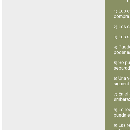
T
Los ce
1)
compra.
Los ce
2)
Los se
3)
Puede 
4)
poder as
Se pue
5)
separad
Una ve
6)
siguien
En el 
7)
embaraz
Le re
8)
pueda e
Las r
9)