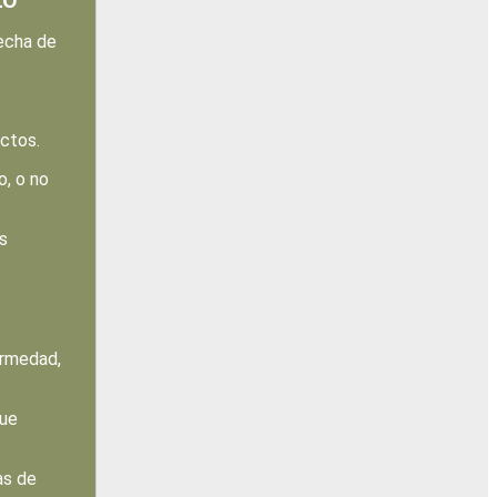
LO
fecha de
uctos.
o, o no
s
ermedad,
que
as de