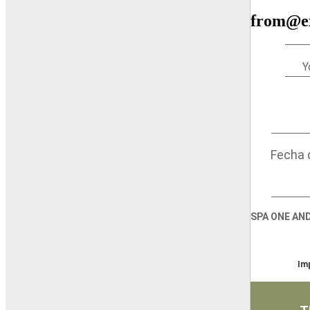
from@e
Y
Fecha 
SPA ONE AN
Im