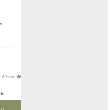
r.
s a Sábado +56
lla.