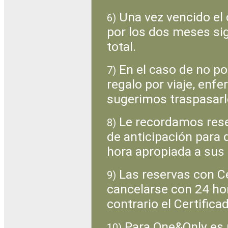
Una vez vencido el c
6)
por los dos meses si
total.
En el caso de no po
7)
regalo por viaje, enf
sugerimos traspasarl
Le recordamos rese
8)
de anticipación para 
hora apropiada a sus
Las reservas con Ce
9)
cancelarse con 24 hor
contrario el Certifica
Para One&Only es 
10)